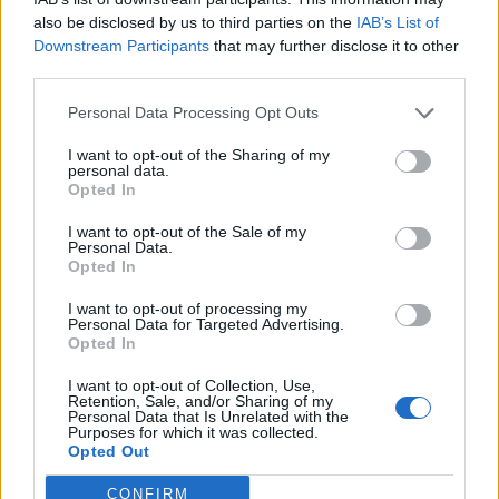
also be disclosed by us to third parties on the
IAB’s List of
A két vevő a nem teljesítő hitelportfólió egy részét az
Downstream Participants
that may further disclose it to other
MBCredit Solutionsnek adhatja tovább, ami a Mediobanca
third parties.
befektetési bank hitelportfólió-kezelője. Az ügyletet a
Personal Data Processing Opt Outs
Mediobanca fogja várhatóan finanszírozni. Az Intesán
kívül még körülbelül 20 milliárd eurónyi rossz hitelt akar
I want to opt-out of the Sharing of my
értékesíteni Olaszország három bankja a közeljövőben,
personal data.
Opted In
összesen egyébként az olasz bankok...
I want to opt-out of the Sale of my
Personal Data.
Opted In
KEDVES OLVASÓNK!
I want to opt-out of processing my
A keresett cikk a portfolio.hu hírarchívumához
Personal Data for Targeted Advertising.
tartozik, melynek olvasása előfizetéses
Opted In
regisztrációhoz kötött.
I want to opt-out of Collection, Use,
Retention, Sale, and/or Sharing of my
Az előfizetés a következőket tartalmazza:
Personal Data that Is Unrelated with the
Purposes for which it was collected.
Portfolio.hu teljes cikkarchívum
Opted Out
Kötéslisták: BÉT elmúlt 2 év napon belüli
kötéslistái
CONFIRM