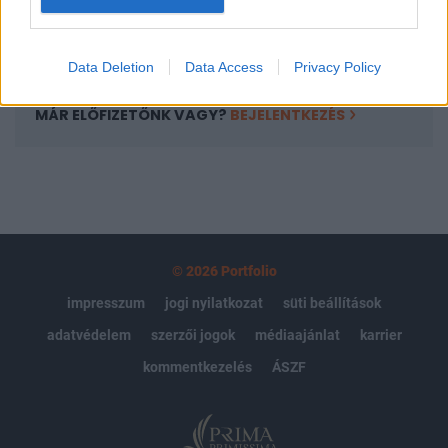
Előfizetés
Data Deletion
Data Access
Privacy Policy
MÁR ELŐFIZETŐNK VAGY?
BEJELENTKEZÉS
© 2026 Portfolio
impresszum
jogi nyilatkozat
süti beállítások
adatvédelem
szerzői jogok
médiaajánlat
karrier
kommentkezelés
ÁSZF