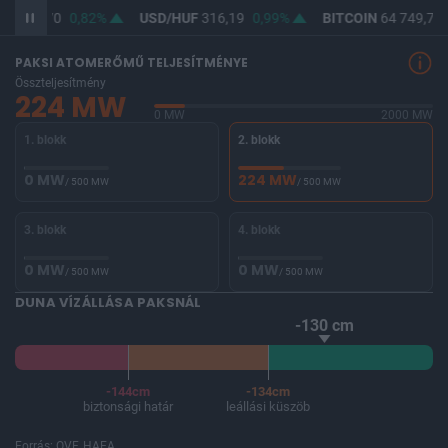
UF
364,70
0,82%
USD/HUF
316,19
0,99%
BITCOIN
64 749,76
PAKSI ATOMERŐMŰ TELJESÍTMÉNYE
Összteljesítmény
224 MW
0 MW
2000 MW
1. blokk
2. blokk
0 MW
224 MW
/ 500 MW
/ 500 MW
3. blokk
4. blokk
0 MW
0 MW
/ 500 MW
/ 500 MW
DUNA VÍZÁLLÁSA PAKSNÁL
-130 cm
-144cm
-134cm
biztonsági határ
leállási küszöb
Forrás: OVF, HAEA