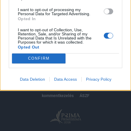
Előfizetés
I want to opt-out of processing my
Personal Data for Targeted Advertising.
Opted In
MÁR ELŐFIZETŐNK VAGY?
BEJELENTKEZÉS
I want to opt-out of Collection, Use,
Retention, Sale, and/or Sharing of my
Personal Data that Is Unrelated with the
Purposes for which it was collected.
Opted Out
CONFIRM
© 2026 Portfolio
impresszum
jogi nyilatkozat
süti beállítások
Data Deletion
Data Access
Privacy Policy
adatvédelem
szerzői jogok
médiaajánlat
karrier
kommentkezelés
ÁSZF