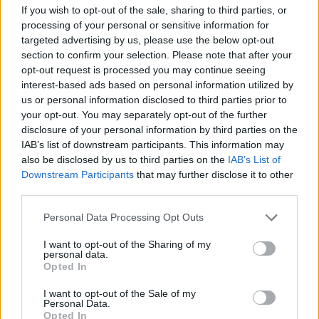
If you wish to opt-out of the sale, sharing to third parties, or
az EOS Csoport idén is elvégezte az adósok törlesztési
processing of your personal or sensitive information for
szokásait vizsgáló kutatását, amelynek keretében több
targeted advertising by us, please use the below opt-out
mint 600.000, 2016-ban Magyarországon kezelt ügyet
section to confirm your selection. Please note that after your
vizsgált meg. 2015-höz képest tavaly nem történt jelentős
opt-out request is processed you may continue seeing
változás a fizetési módokat tekintve:a nem jogi behajtás
interest-based ads based on personal information utilized by
alatt álló tartozások törlesztését...
us or personal information disclosed to third parties prior to
your opt-out. You may separately opt-out of the further
disclosure of your personal information by third parties on the
KEDVES OLVASÓNK!
IAB’s list of downstream participants. This information may
also be disclosed by us to third parties on the
IAB’s List of
A keresett cikk a portfolio.hu hírarchívumához
Downstream Participants
that may further disclose it to other
tartozik, melynek olvasása előfizetéses
third parties.
regisztrációhoz kötött.
Personal Data Processing Opt Outs
Az előfizetés a következőket tartalmazza:
I want to opt-out of the Sharing of my
Portfolio.hu teljes cikkarchívum
personal data.
Opted In
Kötéslisták: BÉT elmúlt 2 év napon belüli
kötéslistái
I want to opt-out of the Sale of my
Personal Data.
Opted In