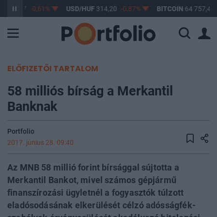
F
363,17
-0,61%
USD/HUF
314,20
-0,87%
BITCOIN
64 757,47
ELŐFIZETŐI TARTALOM
58 milliós bírság a Merkantil
Banknak
Portfolio
2017. június 28. 09:40
Az MNB 58 millió forint bírsággal sújtotta a
Merkantil Bankot, mivel számos gépjármű
finanszírozási ügyletnél a fogyasztók túlzott
eladósodásának elkerülését célzó adósságfék-