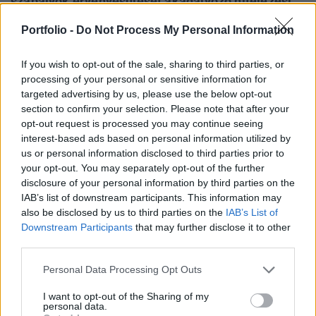
szabályok érvényesülését akadályozó hitelezési
gyakorlatot folytatott, továbbá a kapcsolódó
Portfolio -
Do Not Process My Personal Information
adatszolgáltatási előírásokat is megsértette -
olvasható a felügyelet közleményében.
If you wish to opt-out of the sale, sharing to third parties, or
processing of your personal or sensitive information for
Budapest Economic Forum 2026Átalakulóban a magyar
targeted advertising by us, please use the below opt-out
gazdaságpolitika, a választások után gyökeresen
section to confirm your selection. Please note that after your
változhatnak meg a körülmények és a célok. Merre tart a
opt-out request is processed you may continue seeing
magyar kormány és mivel néz szembe a nemzetközi
interest-based ads based on personal information utilized by
us or personal information disclosed to third parties prior to
környezetben? Ez lesz a Portfolio idei kiemelt
your opt-out. You may separately opt-out of the further
gazdaságpolitikai konferenciájának legfontosabb
disclosure of your personal information by third parties on the
témája.Információ és jelentkezésA Magyar Nemzeti Bank
IAB’s list of downstream participants. This information may
(MNB) hivatalból célvizsgálatot...
also be disclosed by us to third parties on the
IAB’s List of
Downstream Participants
that may further disclose it to other
third parties.
KEDVES OLVASÓNK!
Personal Data Processing Opt Outs
A keresett cikk a portfolio.hu hírarchívumához
tartozik, melynek olvasása előfizetéses
I want to opt-out of the Sharing of my
personal data.
regisztrációhoz kötött.