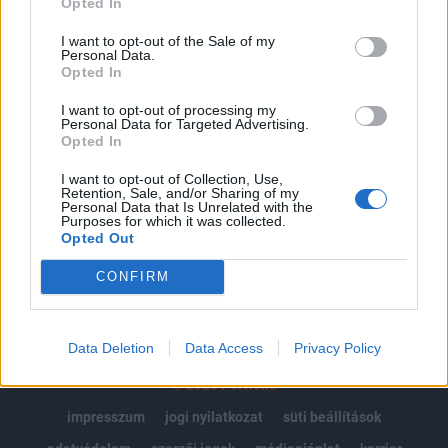
Opted In
Az előfizetés a következőket tartalmazza:
I want to opt-out of the Sale of my
Personal Data.
Portfolio.hu teljes cikkarchívum
Opted In
Kötéslisták: BÉT elmúlt 2 év napon belüli
kötéslistái
I want to opt-out of processing my
Personal Data for Targeted Advertising.
Opted In
Előfizetés
I want to opt-out of Collection, Use,
Retention, Sale, and/or Sharing of my
Personal Data that Is Unrelated with the
Purposes for which it was collected.
MÁR ELŐFIZETŐNK VAGY?
BEJELENTKEZÉS
Opted Out
CONFIRM
Data Deletion
Data Access
Privacy Policy
© 2026 Portfolio
impresszum
jogi nyilatkozat
süti beállítások