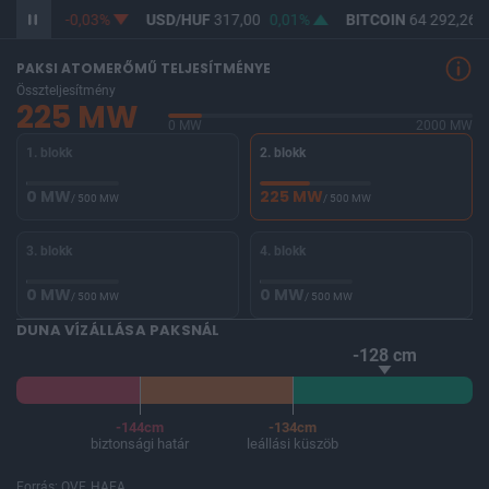
F
365,28
-0,03%
USD/HUF
317,00
0,01%
BITCOIN
64 292,26
PAKSI ATOMERŐMŰ TELJESÍTMÉNYE
Összteljesítmény
225 MW
0 MW
2000 MW
1. blokk
2. blokk
0 MW
225 MW
/ 500 MW
/ 500 MW
3. blokk
4. blokk
0 MW
0 MW
/ 500 MW
/ 500 MW
DUNA VÍZÁLLÁSA PAKSNÁL
-128 cm
-144cm
-134cm
biztonsági határ
leállási küszöb
Forrás: OVF, HAEA