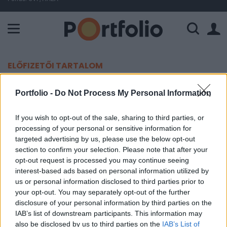
A Paksi Atomerőmű összteljesítménye 225 MW. A Duna vízállá
ELŐFIZETŐI TARTALOM
Figyelmeztetett a Világbank:
Portfolio -
Do Not Process My Personal Information
hitelválság robbanhat ki Kínában
If you wish to opt-out of the sale, sharing to third parties, or
processing of your personal or sensitive information for
Portfolio
targeted advertising by us, please use the below opt-out
2017. október 05. 10:14
section to confirm your selection. Please note that after your
opt-out request is processed you may continue seeing
Aggódik a Világbank amiatt, hogy a kínai
interest-based ads based on personal information utilized by
us or personal information disclosed to third parties prior to
árnyékbankok miatt hitelválság robbanhat ki
your opt-out. You may separately opt-out of the further
Kelet-Ázsiában - írja a Telegraph.
disclosure of your personal information by third parties on the
IAB’s list of downstream participants. This information may
Az októberi kelet-ázsiai és csendes-óceáni régiót vizsgáló
also be disclosed by us to third parties on the
IAB’s List of