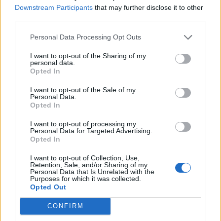
jelentésében a Világbank azt írja, hogy Kínában rendkívül
Downstream Participants
that may further disclose it to other
elharapódzott az árnyékbankolás, ez egyben az egész
third parties.
régióra jelenleg leselkedő legnagyobb veszély is. Miközben
Personal Data Processing Opt Outs
a három fő árnyékbanki tevékenység, az úgynevezett
megbízott hitelek, a "trust hitelek" és a bankelfogadványok
I want to opt-out of the Sharing of my
2005-ben csak a GDP 7%-ának...
personal data.
Opted In
I want to opt-out of the Sale of my
KEDVES OLVASÓNK!
Personal Data.
Opted In
A keresett cikk a portfolio.hu hírarchívumához
tartozik, melynek olvasása előfizetéses
I want to opt-out of processing my
Personal Data for Targeted Advertising.
regisztrációhoz kötött.
Opted In
Az előfizetés a következőket tartalmazza:
I want to opt-out of Collection, Use,
Retention, Sale, and/or Sharing of my
Portfolio.hu teljes cikkarchívum
Personal Data that Is Unrelated with the
Purposes for which it was collected.
Kötéslisták: BÉT elmúlt 2 év napon belüli
Opted Out
kötéslistái
CONFIRM
Előfizetés