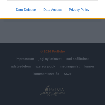
Data Deletion
Data Access
Privacy Policy
MÁR ELŐFIZETŐNK VAGY?
BEJELENTKEZÉS
© 2026 Portfolio
impresszum
jogi nyilatkozat
süti beállítások
adatvédelem
szerzői jogok
médiaajánlat
karrier
kommentkezelés
ÁSZF