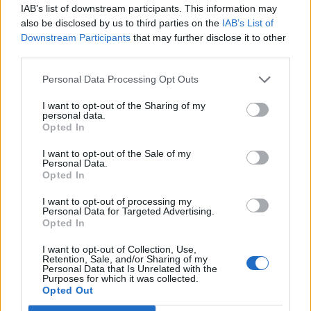
IAB’s list of downstream participants. This information may
százalékos is lehet.
also be disclosed by us to third parties on the
IAB’s List of
Downstream Participants
that may further disclose it to other
Property Investment Forum 2026A hazai ingatlanpiac
third parties.
legnagyobb üzleti és networking találkozója! Idén a 22.
alkalommal!Információ és jelentkezésA K&H-nál ezt is
Personal Data Processing Opt Outs
meghaladó mértékben, 37 százalékkal nőtt az igénylések
I want to opt-out of the Sharing of my
száma az év első hét hónapjában. A folyósított
personal data.
jelzáloghitelek összege pedig 33 százalékkal, 57 milliárd
Opted In
forintra nőtt.A boomban jelentős szerepe van...
I want to opt-out of the Sale of my
Personal Data.
Opted In
KEDVES OLVASÓNK!
I want to opt-out of processing my
A keresett cikk a portfolio.hu hírarchívumához
Personal Data for Targeted Advertising.
Opted In
tartozik, melynek olvasása előfizetéses
regisztrációhoz kötött.
I want to opt-out of Collection, Use,
Retention, Sale, and/or Sharing of my
Personal Data that Is Unrelated with the
Az előfizetés a következőket tartalmazza:
Purposes for which it was collected.
Portfolio.hu teljes cikkarchívum
Opted Out
Kötéslisták: BÉT elmúlt 2 év napon belüli