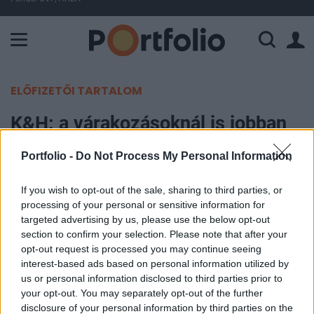
A Paksi Atomerőmű összteljesítménye 437 MW. A Duna vízállá
ELŐFIZETŐI TARTALOM
K&H: a várakozásoknál is jobban
nő a lakáshitelezés
Portfolio -
Do Not Process My Personal Information
Portfolio
If you wish to opt-out of the sale, sharing to third parties, or
2017. október 09. 10:45
processing of your personal or sensitive information for
targeted advertising by us, please use the below opt-out
Még a várakozásoknál is jobban pörög a
section to confirm your selection. Please note that after your
opt-out request is processed you may continue seeing
jelzáloghitelezés az idén. A K&H szakemberei
interest-based ads based on personal information utilized by
szerint a jelzáloghitel-piac nagysága az előzetes
us or personal information disclosed to third parties prior to
becslésüket is meghaladva az év végéig elérheti a
your opt-out. You may separately opt-out of the further
680-700 milliárd forintot, így a növekedés akár 30
disclosure of your personal information by third parties on the