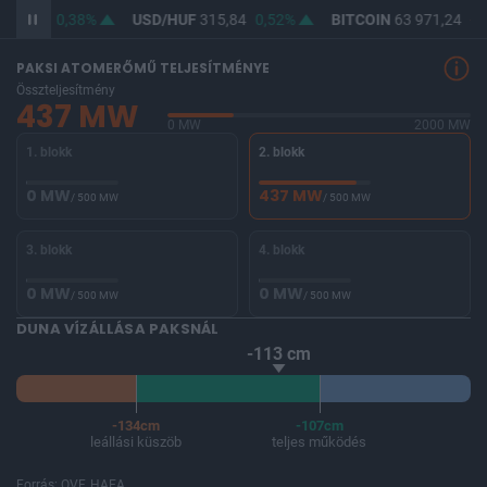
364,55
0,38%
USD/HUF
315,84
0,52%
BITCOIN
63 971,24
-1
PAKSI ATOMERŐMŰ TELJESÍTMÉNYE
Összteljesítmény
437 MW
0 MW
2000 MW
1. blokk
2. blokk
0 MW
437 MW
/ 500 MW
/ 500 MW
3. blokk
4. blokk
0 MW
0 MW
/ 500 MW
/ 500 MW
DUNA VÍZÁLLÁSA PAKSNÁL
-113 cm
-134cm
-107cm
leállási küszöb
teljes működés
Forrás: OVF, HAEA