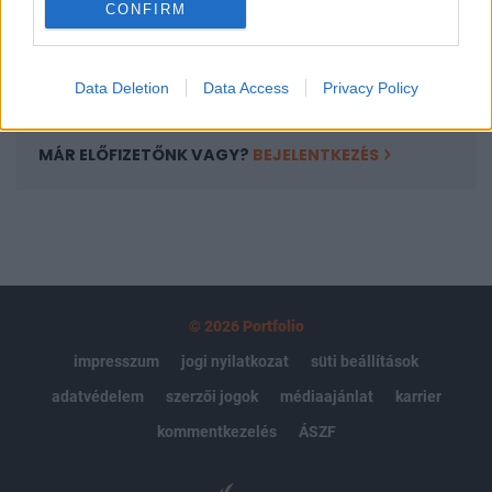
CONFIRM
kötéslistái
Előfizetés
Data Deletion
Data Access
Privacy Policy
MÁR ELŐFIZETŐNK VAGY?
BEJELENTKEZÉS
© 2026 Portfolio
impresszum
jogi nyilatkozat
süti beállítások
adatvédelem
szerzői jogok
médiaajánlat
karrier
kommentkezelés
ÁSZF