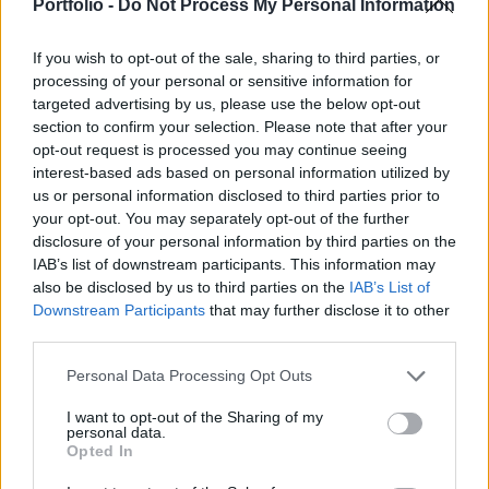
Vicenza és a Veneto Banca kiesése miatt - írja a
Portfolio -
Do Not Process My Personal Information
Bloomberg.
If you wish to opt-out of the sale, sharing to third parties, or
A Benetton, a De' Longhi, a Geox vagy a Luxottica mellett
processing of your personal or sensitive information for
közel 40 ezer olyan kisvállalkozás is működik Olaszország
targeted advertising by us, please use the below opt-out
section to confirm your selection. Please note that after your
Veneto tartományában, amely első számú finanszírozója
opt-out request is processed you may continue seeing
nélkül maradhatott a két olasz bank idén bejelentett
interest-based ads based on personal information utilized by
felszámolása miatt. 200 ezer részvényes pedig elvesztette
us or personal information disclosed to third parties prior to
befektetése értékét a csődbe ment hitelintézetekben, ami
your opt-out. You may separately opt-out of the further
azért is probléma a gazdaság számára...
disclosure of your personal information by third parties on the
IAB’s list of downstream participants. This information may
also be disclosed by us to third parties on the
IAB’s List of
KEDVES OLVASÓNK!
Downstream Participants
that may further disclose it to other
third parties.
A keresett cikk a portfolio.hu hírarchívumához
tartozik, melynek olvasása előfizetéses
Personal Data Processing Opt Outs
regisztrációhoz kötött.
I want to opt-out of the Sharing of my
personal data.
Az előfizetés a következőket tartalmazza:
Opted In
Portfolio.hu teljes cikkarchívum