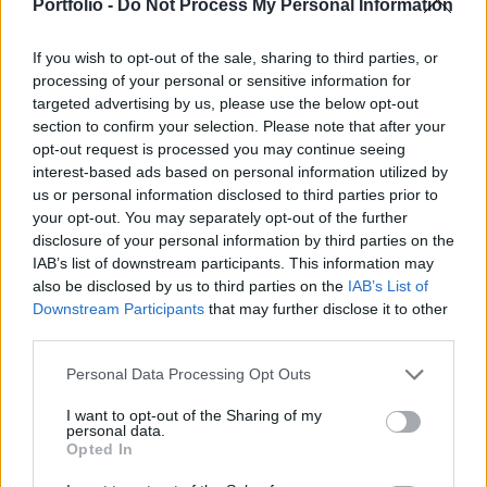
Munger pedig már 94 éves - számol be a hírről a
Portfolio -
Do Not Process My Personal Information
CNBC.
If you wish to opt-out of the sale, sharing to third parties, or
Vasárnap tartotta szokásos éves közgyűlését Warren
processing of your personal or sensitive information for
Buffet cége, a Berkshire Hathaway, ahol az első kérdés a
targeted advertising by us, please use the below opt-out
section to confirm your selection. Please note that after your
milliárdos befektető felé arra irányult, mennyire érzi magát
opt-out request is processed you may continue seeing
már félig visszavonulva az üzleti élettől. A milliárdos
interest-based ads based on personal information utilized by
befektető viccesen csak annyit válaszolt a kérdésre, hogy
us or personal information disclosed to third parties prior to
már évtizedek óta van félig visszavonult állapotban.
your opt-out. You may separately opt-out of the further
Buffett visszavonulásának kérdése...
disclosure of your personal information by third parties on the
IAB’s list of downstream participants. This information may
also be disclosed by us to third parties on the
IAB’s List of
KEDVES OLVASÓNK!
Downstream Participants
that may further disclose it to other
third parties.
A keresett cikk a portfolio.hu hírarchívumához
tartozik, melynek olvasása előfizetéses
Personal Data Processing Opt Outs
regisztrációhoz kötött.
I want to opt-out of the Sharing of my
personal data.
Az előfizetés a következőket tartalmazza:
Opted In
Portfolio.hu teljes cikkarchívum