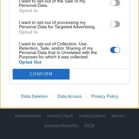
I want to opt-out of the Sale of my
Kötéslisták: BÉT elmúlt 2 év napon belüli
Personal Data.
kötéslistái
Opted In
I want to opt-out of processing my
Előfizetés
Personal Data for Targeted Advertising.
Opted In
I want to opt-out of Collection, Use,
MÁR ELŐFIZETŐNK VAGY?
BEJELENTKEZÉS
Retention, Sale, and/or Sharing of my
Personal Data that Is Unrelated with the
Purposes for which it was collected.
Opted Out
CONFIRM
© 2026 Portfolio
Data Deletion
Data Access
Privacy Policy
impresszum
jogi nyilatkozat
süti beállítások
adatvédelem
szerzői jogok
médiaajánlat
karrier
kommentkezelés
ÁSZF