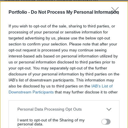
fogyasztónak nyújtott hitelre vonatkozó
kereskedelmi kommunikációban való
Portfolio -
Do Not Process My Personal Information
feltüntetésére vonatkozó jogszabályok
megsértéséért.
If you wish to opt-out of the sale, sharing to third parties, or
processing of your personal or sensitive information for
Budapest Economic Forum 2026Átalakulóban a magyar
targeted advertising by us, please use the below opt-out
gazdaságpolitika, a választások után gyökeresen
section to confirm your selection. Please note that after your
változhatnak meg a körülmények és a célok. Merre tart a
opt-out request is processed you may continue seeing
magyar kormány és mivel néz szembe a nemzetközi
interest-based ads based on personal information utilized by
us or personal information disclosed to third parties prior to
környezetben? Ez lesz a Portfolio idei kiemelt
your opt-out. You may separately opt-out of the further
gazdaságpolitikai konferenciájának legfontosabb
disclosure of your personal information by third parties on the
témája.Információ és jelentkezésAz MNB
IAB’s list of downstream participants. This information may
fogyasztóvédelmi célvizsgálatok keretében...
also be disclosed by us to third parties on the
IAB’s List of
Downstream Participants
that may further disclose it to other
third parties.
KEDVES OLVASÓNK!
Personal Data Processing Opt Outs
A keresett cikk a portfolio.hu hírarchívumához
tartozik, melynek olvasása előfizetéses
I want to opt-out of the Sharing of my
personal data.
regisztrációhoz kötött.