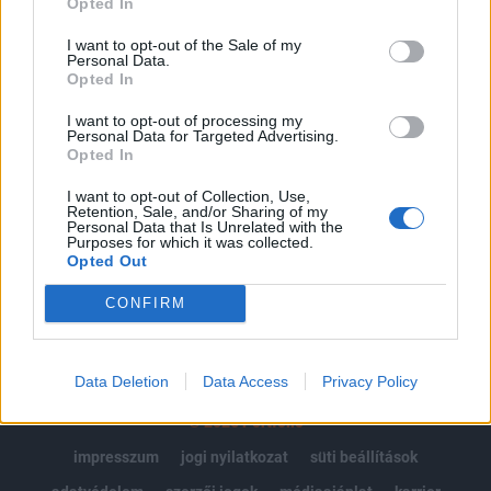
Opted In
Az előfizetés a következőket tartalmazza:
I want to opt-out of the Sale of my
Personal Data.
Portfolio.hu teljes cikkarchívum
Opted In
Kötéslisták: BÉT elmúlt 2 év napon belüli
kötéslistái
I want to opt-out of processing my
Personal Data for Targeted Advertising.
Opted In
Előfizetés
I want to opt-out of Collection, Use,
Retention, Sale, and/or Sharing of my
Personal Data that Is Unrelated with the
Purposes for which it was collected.
MÁR ELŐFIZETŐNK VAGY?
BEJELENTKEZÉS
Opted Out
CONFIRM
Data Deletion
Data Access
Privacy Policy
© 2026 Portfolio
impresszum
jogi nyilatkozat
süti beállítások