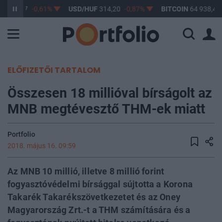
F
363,17
-0,61%
USD/HUF
314,20
-0,87%
BITCOIN
64 938,43
ELŐFIZETŐI TARTALOM
Összesen 18 millióval bírságolt az
MNB megtévesztő THM-ek miatt
Portfolio
2018. május 16. 09:59
Az MNB 10 millió, illetve 8 millió forint
fogyasztóvédelmi bírsággal sújtotta a Korona
Takarék Takarékszövetkezetet és az Oney
Magyarország Zrt.-t a THM számítására és a