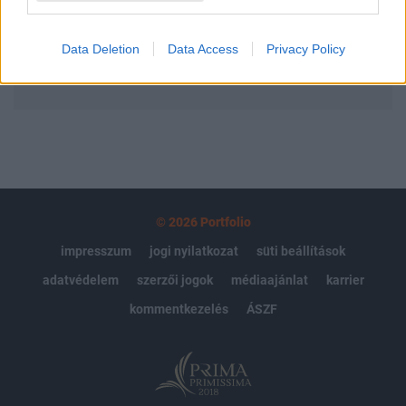
Előfizetés
Data Deletion
Data Access
Privacy Policy
MÁR ELŐFIZETŐNK VAGY?
BEJELENTKEZÉS
© 2026 Portfolio
impresszum
jogi nyilatkozat
süti beállítások
adatvédelem
szerzői jogok
médiaajánlat
karrier
kommentkezelés
ÁSZF