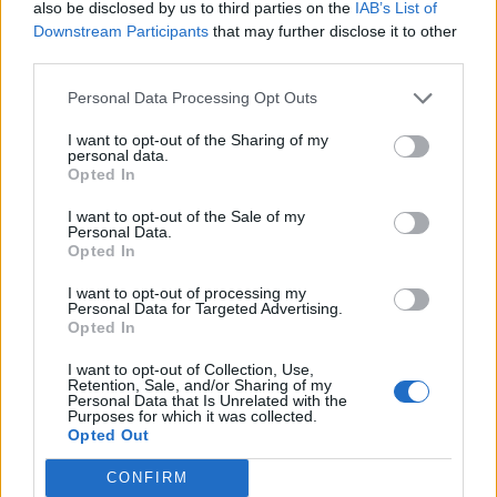
Egy kisebb digitális bankot és egy független alapkezelőt
also be disclosed by us to third parties on the
IAB’s List of
Downstream Participants
that may further disclose it to other
vehet meg a Pekao, az erről a hírügynökségnk beszélő
third parties.
vezér, Michal Krupinski további konszolidációt vár a lengyel
bankpiacon:Öt év múlva körülbelül 5-6 szereplő maradhat
Personal Data Processing Opt Outs
a lengyel bankpiacon.Nem felvásárlásokon keresztül
I want to opt-out of the Sharing of my
terveznek alapvetően nővekedni, csak egy kisebb digitális
personal data.
bankot vennének vagy fejlesztenének...
Opted In
I want to opt-out of the Sale of my
Personal Data.
KEDVES OLVASÓNK!
Opted In
A keresett cikk a portfolio.hu hírarchívumához
I want to opt-out of processing my
tartozik, melynek olvasása előfizetéses
Personal Data for Targeted Advertising.
Opted In
regisztrációhoz kötött.
I want to opt-out of Collection, Use,
Az előfizetés a következőket tartalmazza:
Retention, Sale, and/or Sharing of my
Personal Data that Is Unrelated with the
Portfolio.hu teljes cikkarchívum
Purposes for which it was collected.
Kötéslisták: BÉT elmúlt 2 év napon belüli
Opted Out
kötéslistái
CONFIRM