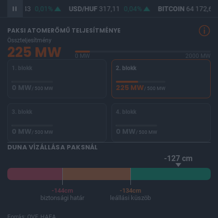
UF
365,43
0,01%
USD/HUF
317,11
0,04%
BITCOIN
64 172,65
PAKSI ATOMERŐMŰ TELJESÍTMÉNYE
Összteljesítmény
225 MW
0 MW
2000 MW
1. blokk
2. blokk
0 MW
225 MW
/ 500 MW
/ 500 MW
3. blokk
4. blokk
0 MW
0 MW
/ 500 MW
/ 500 MW
DUNA VÍZÁLLÁSA PAKSNÁL
-127 cm
-144cm
-134cm
biztonsági határ
leállási küszöb
Forrás: OVF, HAEA