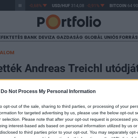
/HUF
362,93
-0,68%
USD/HUF
314,08
-0,91%
BITCOIN
64 906
EFEKTETÉS
BANK
DEVIZA
GAZDASÁG
GLOBÁL
UNIÓS FORRÁ
TALOM
ették Andreas Treichl utódjá
én
-
Do Not Process My Personal Information
14:42
to opt-out of the sale, sharing to third parties, or processing of your per
formation for targeted advertising by us, please use the below opt-out s
r selection. Please note that after your opt-out request is processed y
 távozik az Erste Group vezérigazgatói székéből Andre
eing interest-based ads based on personal information utilized by us or
el is árulta utódjának nevét: a korábban a magyar le
disclosed to third parties prior to your opt-out. You may separately opt-