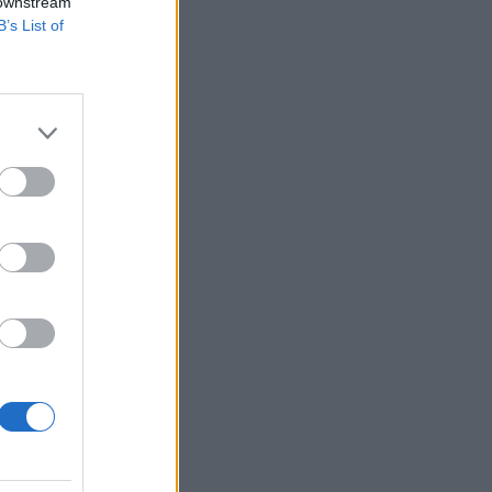
 downstream
B’s List of
tuma az Erste Group
ait Bernhard
ázatkezelési
izetéses