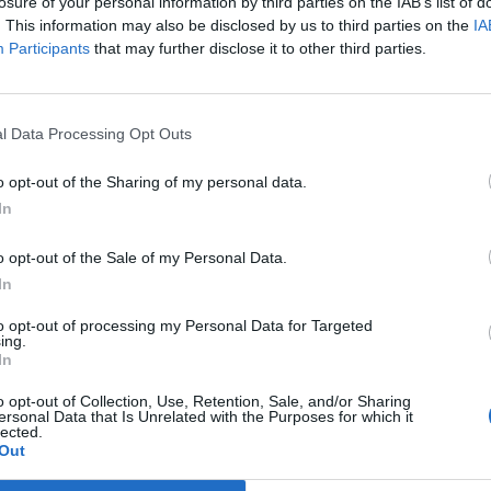
t vezető Bernhard Spalt váltja őt.
losure of your personal information by third parties on the IAB’s list of
. This information may also be disclosed by us to third parties on the
IA
rna le Andreas Treichl legutóbb 5 évre meghosszabbított mandá
Participants
that may further disclose it to other third parties.
ezt megelőzően, 2020 januárjában átadja vezérigazgatói feladat
- közölte az Erste. Spalt jelenleg az Erste Bank Österreich kock
 2012 és 2015 között az Erste Bank Hungary kockázatkezelési...
l Data Processing Opt Outs
o opt-out of the Sharing of my personal data.
ASÓNK!
In
a portfolio.hu hírarchívumához tartozik, melynek olvasása előf
o opt-out of the Sale of my Personal Data.
ötött.
In
övetkezőket tartalmazza:
to opt-out of processing my Personal Data for Targeted
 teljes cikkarchívum
ing.
 BÉT elmúlt 2 év napon belüli
In
o opt-out of Collection, Use, Retention, Sale, and/or Sharing
ersonal Data that Is Unrelated with the Purposes for which it
lected.
Előfizetés
Out