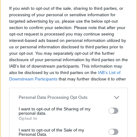
A Financial Times a Coalition bevételi rangsorára
If you wish to opt-out of the sale, sharing to third parties, or
hivatkozva azt írja: a Goldman növekedését az idei első
processing of your personal or sensitive information for
félévben a kötvénykereskedési és banki bevételek okozták,
targeted advertising by us, please use the below opt-out
section to confirm your selection. Please note that after your
különösen Amerikában, így lépett a második helyre, miután
opt-out request is processed you may continue seeing
2017 a kötvénykereskedés és az árupiaci teljesítmény miatt
interest-based ads based on personal information utilized by
gyengébb év volt számára, a legnagyobb bevételű
us or personal information disclosed to third parties prior to
befektetési bank 2010 óta folyamatosan...
your opt-out. You may separately opt-out of the further
disclosure of your personal information by third parties on the
IAB’s list of downstream participants. This information may
KEDVES OLVASÓNK!
also be disclosed by us to third parties on the
IAB’s List of
Downstream Participants
that may further disclose it to other
A keresett cikk a portfolio.hu hírarchívumához
third parties.
tartozik, melynek olvasása előfizetéses
regisztrációhoz kötött.
Personal Data Processing Opt Outs
Az előfizetés a következőket tartalmazza:
I want to opt-out of the Sharing of my
personal data.
Portfolio.hu teljes cikkarchívum
Opted In
Kötéslisták: BÉT elmúlt 2 év napon belüli
I want to opt-out of the Sale of my
kötéslistái
Personal Data.