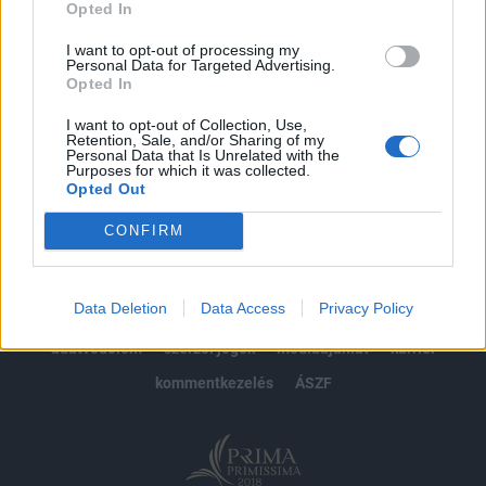
Opted In
Előfizetés
I want to opt-out of processing my
Personal Data for Targeted Advertising.
Opted In
MÁR ELŐFIZETŐNK VAGY?
BEJELENTKEZÉS
I want to opt-out of Collection, Use,
Retention, Sale, and/or Sharing of my
Personal Data that Is Unrelated with the
Purposes for which it was collected.
Opted Out
CONFIRM
© 2026 Portfolio
Data Deletion
Data Access
Privacy Policy
impresszum
jogi nyilatkozat
süti beállítások
adatvédelem
szerzői jogok
médiaajánlat
karrier
kommentkezelés
ÁSZF