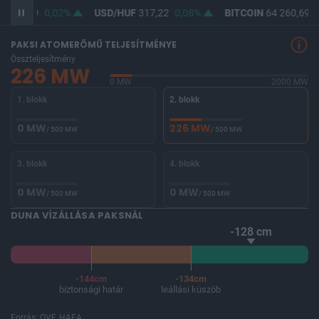
F
365,49
0,02%
USD/HUF
317,22
0,08%
BITCOIN
64 260,69
-
PAKSI ATOMERŐMŰ TELJESÍTMÉNYE
Összteljesítmény
226 MW
0 MW
2000 MW
1. blokk
2. blokk
0 MW
226 MW
/ 500 MW
/ 500 MW
3. blokk
4. blokk
0 MW
0 MW
/ 500 MW
/ 500 MW
DUNA VÍZÁLLÁSA PAKSNÁL
-128 cm
-144cm
-134cm
biztonsági határ
leállási küszöb
Forrás: OVF, HAEA