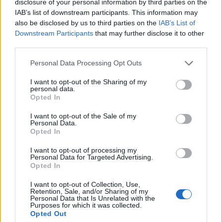
disclosure of your personal information by third parties on the
meghatározása során - figyelmeztettek európai
IAB’s list of downstream participants. This information may
bankok és amerikai szenátorok.
also be disclosed by us to third parties on the
IAB’s List of
Downstream Participants
that may further disclose it to other
A Financial Times beszámolója szerint az 50 és 250
third parties.
milliárd dollár közötti mérlegfőösszeggel rendelkező
Personal Data Processing Opt Outs
amerikai bankok jelentős könnyítéseket kaptak a
stressztesztek és a tőkekövetelmények meghatározása
I want to opt-out of the Sharing of my
personal data.
során, ezt azonban külföldi tulajdonú versenytársaik nem
Opted In
kapták meg a Trump-kormányzattól. A Deutsche Bank (188
milliárd dollár), a Credit Suisse (99 milliárd),...
I want to opt-out of the Sale of my
Personal Data.
Opted In
KEDVES OLVASÓNK!
I want to opt-out of processing my
Personal Data for Targeted Advertising.
A keresett cikk a portfolio.hu hírarchívumához
Opted In
tartozik, melynek olvasása előfizetéses
I want to opt-out of Collection, Use,
regisztrációhoz kötött.
Retention, Sale, and/or Sharing of my
Personal Data that Is Unrelated with the
Purposes for which it was collected.
Az előfizetés a következőket tartalmazza:
Opted Out
Portfolio.hu teljes cikkarchívum