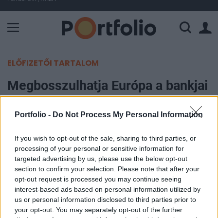
A Paksi Atomerőmű összteljesítménye 226 MW. A Duna vízállá
ELŐFIZETŐI TARTALOM
Megbosszulhatja Európa a bankjai
elleni amerikai diszkriminációt
Portfolio -
Do Not Process My Personal Information
Portfolio
2018. szeptember 25. 10:03
If you wish to opt-out of the sale, sharing to third parties, or
processing of your personal or sensitive information for
targeted advertising by us, please use the below opt-out
Retorzió érheti külföldön az amerikai bankokat, ha
section to confirm your selection. Please note that after your
az Egyesült Államok lazább feltételeket alkalmaz
opt-out request is processed you may continue seeing
az amerikai tulajdonú bankok esetében külföldi
interest-based ads based on personal information utilized by
us or personal information disclosed to third parties prior to
tulajdonú versenytársaikkal szemben a
your opt-out. You may separately opt-out of the further
stressztesztek és a tőkekövetelmények