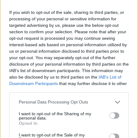
Financial Times.
If you wish to opt-out of the sale, sharing to third parties, or
Az idei első három negyedévben összesen közel 3300
processing of your personal or sensitive information for
milliárd dollár értékben kötöttek ügyleteket az M&A piacon,
targeted advertising by us, please use the below opt-out
ami 39%-os növekedés az előző év azonos időszakában
section to confirm your selection. Please note that after your
mérthez képest. A kiugró ügyletérték több megadealnek is
opt-out request is processed you may continue seeing
köszönhető, amelyeknek értéke meghaladja az 5 milliárd
interest-based ads based on personal information utilized by
dollárt. Ilyenek voltak idén a Comcast, a T-Mobile és a
us or personal information disclosed to third parties prior to
your opt-out. You may separately opt-out of the further
Takeda idei felvásárlásai. Idén...
disclosure of your personal information by third parties on the
IAB’s list of downstream participants. This information may
also be disclosed by us to third parties on the
IAB’s List of
KEDVES OLVASÓNK!
Downstream Participants
that may further disclose it to other
A keresett cikk a portfolio.hu hírarchívumához
third parties.
tartozik, melynek olvasása előfizetéses
Personal Data Processing Opt Outs
regisztrációhoz kötött.
I want to opt-out of the Sharing of my
Az előfizetés a következőket tartalmazza:
personal data.
Opted In
Portfolio.hu teljes cikkarchívum
Kötéslisták: BÉT elmúlt 2 év napon belüli
I want to opt-out of the Sale of my