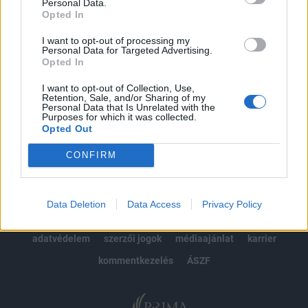
kötéslistái
Personal Data.
Opted In
Előfizetés
I want to opt-out of processing my
Personal Data for Targeted Advertising.
Opted In
MÁR ELŐFIZETŐNK VAGY?
BEJELENTKEZÉS
I want to opt-out of Collection, Use,
Retention, Sale, and/or Sharing of my
Personal Data that Is Unrelated with the
Purposes for which it was collected.
Opted Out
CONFIRM
© 2026 Portfolio
Data Deletion
Data Access
Privacy Policy
impresszum
jogi nyilatkozat
süti beállítások
adatvédelem
szerzői jogok
médiaajánlat
karrier
kommentkezelés
ÁSZF