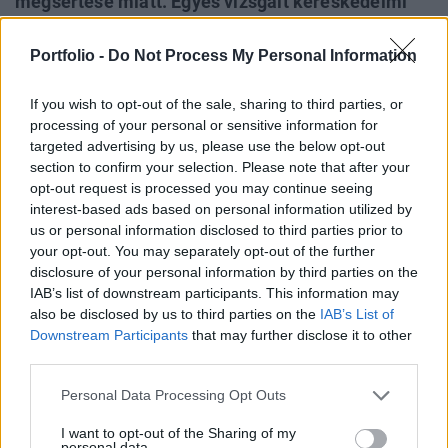
megsértése miatt. Egyes vizsgált kereskedelmi
kommunikációkban nem vagy nem feltűnő módon
szerepelt a THM, vagy a hitelintézet helytelenül
Portfolio -
Do Not Process My Personal Information
számította ki az azt bemutató reprezentatív példát
If you wish to opt-out of the sale, sharing to third parties, or
- írja az MNB sajtóközleményben.
processing of your personal or sensitive information for
targeted advertising by us, please use the below opt-out
Budapest Economic Forum 2026Átalakulóban a magyar
section to confirm your selection. Please note that after your
gazdaságpolitika, a választások után gyökeresen
opt-out request is processed you may continue seeing
változhatnak meg a körülmények és a célok. Merre tart a
interest-based ads based on personal information utilized by
magyar kormány és mivel néz szembe a nemzetközi
us or personal information disclosed to third parties prior to
környezetben? Ez lesz a Portfolio idei kiemelt
your opt-out. You may separately opt-out of the further
gazdaságpolitikai konferenciájának legfontosabb
disclosure of your personal information by third parties on the
témája.Információ és jelentkezésA Magyar Nemzeti Bank
IAB’s list of downstream participants. This information may
also be disclosed by us to third parties on the
IAB’s List of
(MNB) fogyasztóvédelmi...
Downstream Participants
that may further disclose it to other
third parties.
KEDVES OLVASÓNK!
Personal Data Processing Opt Outs
A keresett cikk a portfolio.hu hírarchívumához
I want to opt-out of the Sharing of my
tartozik, melynek olvasása előfizetéses
personal data.