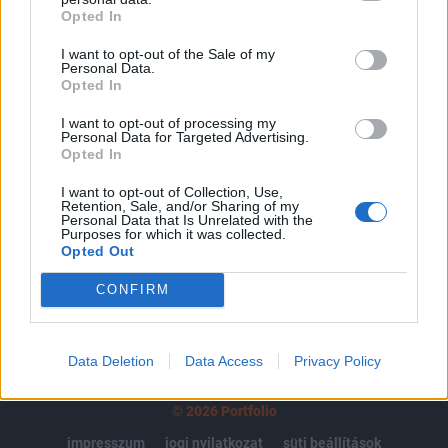
Opted In
regisztrációhoz kötött.
I want to opt-out of the Sale of my
Az előfizetés a következőket tartalmazza:
Personal Data.
Portfolio.hu teljes cikkarchívum
Opted In
Kötéslisták: BÉT elmúlt 2 év napon belüli
I want to opt-out of processing my
kötéslistái
Personal Data for Targeted Advertising.
Opted In
Előfizetés
I want to opt-out of Collection, Use,
Retention, Sale, and/or Sharing of my
Personal Data that Is Unrelated with the
Purposes for which it was collected.
Opted Out
MÁR ELŐFIZETŐNK VAGY?
BEJELENTKEZÉS
CONFIRM
Data Deletion
Data Access
Privacy Policy
© 2026 Portfolio
impresszum
jogi nyilatkozat
süti beállítások