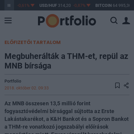
363,17
-0,61%
USD/HUF
314,20
-0,87%
BITCOIN
64 995,30
ELŐFIZETŐI TARTALOM
Megbuherálták a THM-et, repül az
MNB bírsága
Portfolio
2018. október 02. 09:33
Az MNB összesen 13,5 millió forint
fogyasztóvédelmi bírsággal sújtotta az Erste
Lakástakarékot, a K&H Bankot és a Sopron Bankot
a THM-re vonatkozó jogszabályi előírások