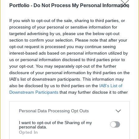
EU-s biztosítók március 29. után már nem
Portfolio -
Do Not Process My Personal Information
köthetnek, a még fennállókat pedig 15 éven belül
le kell zárniuk - írja a Financial Times.
If you wish to opt-out of the sale, sharing to third parties, or
processing of your personal or sensitive information for
Save the date! Marcius 5-én lesz a Portfolio idei Biztosítás
targeted advertising by us, please use the below opt-out
konferenciája! A brit pénzügyi felügyelet (FCA) szerint egy
section to confirm your selection. Please note that after your
megállapodás nélküli Brexit sem fogja negatívan érinteni
opt-out request is processed you may continue seeing
az EU-n belül működő pénzügyi intézményekkel kötött több
interest-based ads based on personal information utilized by
us or personal information disclosed to third parties prior to
millió szerződését a briteknek, de egyes életbiztosítási vagy
your opt-out. You may separately opt-out of the further
bizonyos derivatív ügyletekre vonatkozó szolgáltatásokat,
disclosure of your personal information by third parties on the
az Egyesült...
IAB’s list of downstream participants. This information may
also be disclosed by us to third parties on the
IAB’s List of
Downstream Participants
that may further disclose it to other
KEDVES OLVASÓNK!
third parties.
A keresett cikk a portfolio.hu hírarchívumához
Personal Data Processing Opt Outs
tartozik, melynek olvasása előfizetéses
regisztrációhoz kötött.
I want to opt-out of the Sharing of my
personal data.
Opted In
Az előfizetés a következőket tartalmazza: