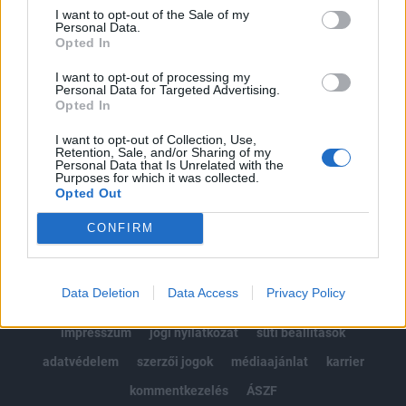
Portfolio.hu teljes cikkarchívum
I want to opt-out of the Sale of my
Personal Data.
Kötéslisták: BÉT elmúlt 2 év napon belüli
Opted In
kötéslistái
I want to opt-out of processing my
Personal Data for Targeted Advertising.
Előfizetés
Opted In
I want to opt-out of Collection, Use,
Retention, Sale, and/or Sharing of my
MÁR ELŐFIZETŐNK VAGY?
BEJELENTKEZÉS
Personal Data that Is Unrelated with the
Purposes for which it was collected.
Opted Out
CONFIRM
Data Deletion
Data Access
Privacy Policy
© 2026 Portfolio
impresszum
jogi nyilatkozat
süti beállítások
adatvédelem
szerzői jogok
médiaajánlat
karrier
kommentkezelés
ÁSZF