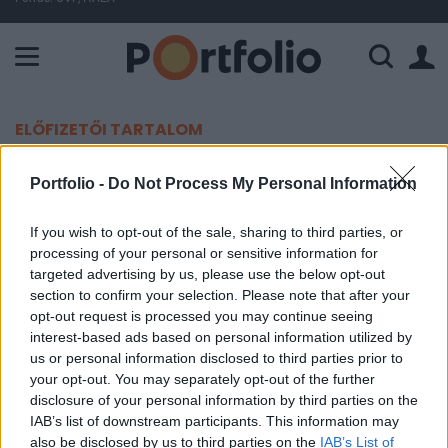
A Paksi Atomerőmű összteljesítménye 225 MW. A Duna vízállá
ELŐFIZETŐI TARTALOM
Nem adott hitelt Trumpnak a
Portfolio -
Do Not Process My Personal Information
Deutsche Bank
If you wish to opt-out of the sale, sharing to third parties, or
processing of your personal or sensitive information for
Portfolio
targeted advertising by us, please use the below opt-out
2019. február 03. 12:33
section to confirm your selection. Please note that after your
opt-out request is processed you may continue seeing
Visszautasította Donald Trump akkori elnökjelölt
interest-based ads based on personal information utilized by
us or personal information disclosed to third parties prior to
hitelkérelmét a 2016-os elnöki kampány során a
your opt-out. You may separately opt-out of the further
Deutsche Bank - tudta meg a The New York Times.
disclosure of your personal information by third parties on the
IAB’s list of downstream participants. This information may
A legnagyobb német bank évek óta üzleti kapcsolatban állt
also be disclosed by us to third parties on the
IAB’s List of