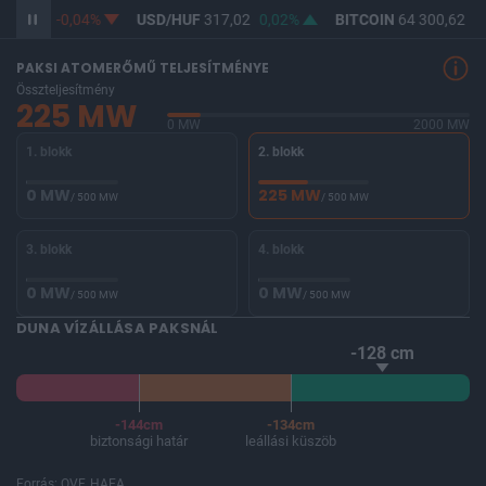
365,28
-0,04%
USD/HUF
317,02
0,02%
BITCOIN
64 300,62
-0
PAKSI ATOMERŐMŰ TELJESÍTMÉNYE
Összteljesítmény
225 MW
0 MW
2000 MW
1. blokk
2. blokk
0 MW
225 MW
/ 500 MW
/ 500 MW
3. blokk
4. blokk
0 MW
0 MW
/ 500 MW
/ 500 MW
DUNA VÍZÁLLÁSA PAKSNÁL
-128 cm
-144cm
-134cm
biztonsági határ
leállási küszöb
Forrás: OVF, HAEA