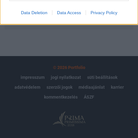
Data Deletion
Data Access
Privacy Policy
MÁR ELŐFIZETŐNK VAGY?
BEJELENTKEZÉS
© 2026 Portfolio
impresszum
jogi nyilatkozat
süti beállítások
adatvédelem
szerzői jogok
médiaajánlat
karrier
kommentkezelés
ÁSZF