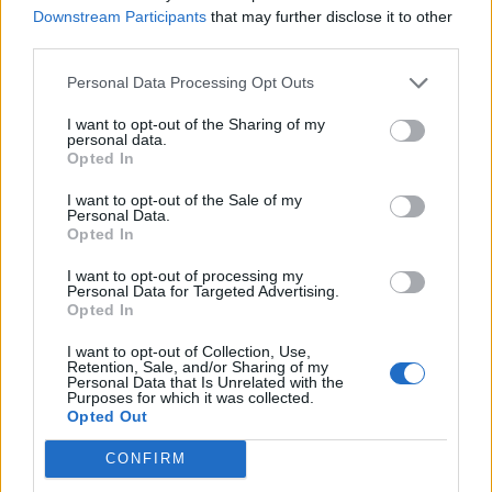
az amerikai elnökkel, ugyanakkor a 2016-os elnöki
Downstream Participants
that may further disclose it to other
kampány során visszautasította, hogy hitelt nyújtson neki -
third parties.
írja az amerikai napilap szombati számában. Az ügyhöz
Personal Data Processing Opt Outs
közel álló forrás szerint a Trump Organization egy
Miamiban lévő nyaralót ajánlott fel fedezetként, és nem a
I want to opt-out of the Sharing of my
kampányt, hanem egy Turnberry nevű skóciai...
personal data.
Opted In
I want to opt-out of the Sale of my
KEDVES OLVASÓNK!
Personal Data.
Opted In
A keresett cikk a portfolio.hu hírarchívumához
tartozik, melynek olvasása előfizetéses
I want to opt-out of processing my
Personal Data for Targeted Advertising.
regisztrációhoz kötött.
Opted In
Az előfizetés a következőket tartalmazza:
I want to opt-out of Collection, Use,
Retention, Sale, and/or Sharing of my
Portfolio.hu teljes cikkarchívum
Personal Data that Is Unrelated with the
Purposes for which it was collected.
Kötéslisták: BÉT elmúlt 2 év napon belüli
Opted Out
kötéslistái
CONFIRM
Előfizetés