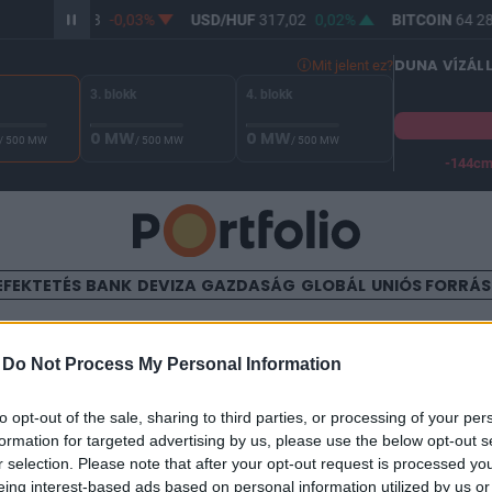
R/HUF
365,28
-0,03%
USD/HUF
317,02
0,02%
BITCOIN
64 28
DUNA VÍZÁL
Mit jelent ez?
3. blokk
4. blokk
0 MW
0 MW
/ 500 MW
/ 500 MW
/ 500 MW
-144c
A Duna vízállása Paksnál -128 cm. A biztonsági határ -144 cm,
EFEKTETÉS
BANK
DEVIZA
GAZDASÁG
GLOBÁL
UNIÓS FORRÁ
TALOM
-
Do Not Process My Personal Information
az EKB a románokra
to opt-out of the sale, sharing to third parties, or processing of your per
formation for targeted advertising by us, please use the below opt-out s
r selection. Please note that after your opt-out request is processed y
6
eing interest-based ads based on personal information utilized by us or