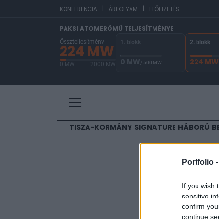
|
|
EU
KONFERENCIA
ÁRFOLYAM
ELŐFIZETÉS
PAKSI ATOMERŐMŰ TELJESÍTMÉNYE
Összteljesítmény
1. blokk
2. blokk
224 MW
0 MW
224 MW
/ 500 MW
0 MW
2000 MW
A Paksi Atomerőmű összteljesítménye 224 MW. 
TISZA-KORMÁNY
SIGNATURE
HÁBORÚ
B
ELŐFIZETŐI TAR
Portfolio 
Kiakadt 
If you wish 
sensitive in
MTI
confirm you
2019. február 13. 14:0
continue se