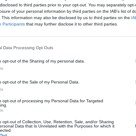
disclosed to third parties prior to your opt-out. You may separately opt-
losure of your personal information by third parties on the IAB’s list of
nti Bank (EKB) egy levélben bírálta a román kormányt
. This information may also be disclosed by us to third parties on the
IA
mániai bankok követeléseire kivetett úgynevezett kapzs
Participants
that may further disclose it to other third parties.
ro hírportál tette közzé. A február 5-én keltezett és szerdán nyi
 Teodorovici román pénzügyminiszternek címezte az EKB. A le
l Data Processing Opt Outs
 a román hatóságok konzultáljanak az új adó bevezetéséről, amir
KB álláspontja ismeretében kellett volna döntenie. Az...
o opt-out of the Sharing of my personal data.
In
ASÓNK!
o opt-out of the Sale of my Personal Data.
a portfolio.hu hírarchívumához tartozik, melynek olvasása előf
In
ötött.
to opt-out of processing my Personal Data for Targeted
ing.
övetkezőket tartalmazza:
In
 teljes cikkarchívum
 BÉT elmúlt 2 év napon belüli
o opt-out of Collection, Use, Retention, Sale, and/or Sharing
ersonal Data that Is Unrelated with the Purposes for which it
lected.
Out