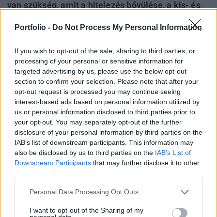
van szükség, amit a hitelezés bővülése, a kis- és
közepes vállalatok termelékenységének javítása,
Portfolio -
Do Not Process My Personal Information
a fogyasztás gyorsabb emelkedése és a személyi
jövedelemadó 9 százalékra csökkentése
If you wish to opt-out of the sale, sharing to third parties, or
segíthetne elő - erről beszélt Matolcsy György, a
processing of your personal or sensitive information for
Magyar Nemzeti Bank újabb hat évre kinevezett
targeted advertising by us, please use the below opt-out
elnöke a Növekedés.hu-nak adott, szerdán
section to confirm your selection. Please note that after your
opt-out request is processed you may continue seeing
megjelent interjúban.
interest-based ads based on personal information utilized by
us or personal information disclosed to third parties prior to
Hitelezés 2019Nagy Márton, az MNB alelnöke is előadást
your opt-out. You may separately opt-out of the further
fog tartani Hitelezés 2019 konferenciánkon, nem érdemes
disclosure of your personal information by third parties on the
lemaradni róla! Információ és jelentkezés A GDP-arányos
IAB’s list of downstream participants. This information may
hitelállomány Magyarországon alig több mint harmada az
also be disclosed by us to third parties on the
IAB’s List of
EU átlagának és fele a többi visegrádi ország szintjének -
Downstream Participants
that may further disclose it to other
fejtette ki Matolcsy György utalva arra, hogy a
third parties.
hitelbővülésnek akkor lehet erős növekedésösztönző...
Personal Data Processing Opt Outs
I want to opt-out of the Sharing of my
KEDVES OLVASÓNK!
personal data.