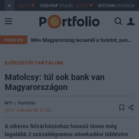
363,17
-0,61%
USD/HUF
314,20
-0,87%
BITCOIN
65 029,06
FONTOS
Mire Magyarország lecseréli a forintot, pont kukázzák a most ismert eurót
ELŐFIZETŐI TARTALOM
Matolcsy: túl sok bank van
Magyarországon
MTI
|
Portfolio
2019. március 06. 07:03
A sikeres felzárkózáshoz hosszú távon még
legalább 2 százalékpontos növekedési többletre