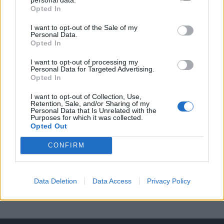
Opted In
A keresett cikk a portfolio.hu hírarchívumához
I want to opt-out of the Sale of my
tartozik, melynek olvasása előfizetéses
Personal Data.
regisztrációhoz kötött.
Opted In
Az előfizetés a következőket tartalmazza:
I want to opt-out of processing my
Personal Data for Targeted Advertising.
Portfolio.hu teljes cikkarchívum
Opted In
Kötéslisták: BÉT elmúlt 2 év napon belüli
I want to opt-out of Collection, Use,
kötéslistái
Retention, Sale, and/or Sharing of my
Personal Data that Is Unrelated with the
Purposes for which it was collected.
Előfizetés
Opted Out
CONFIRM
MÁR ELŐFIZETŐNK VAGY?
BEJELENTKEZÉS
Data Deletion
Data Access
Privacy Policy