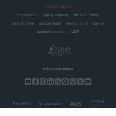
© 2026 Portfolio
impresszum
jogi nyilatkozat
süti beállítások
adatvédelem
szerzői jogok
médiaajánlat
karrier
kommentkezelés
ÁSZF
Itt keressen minket:
Partnereink