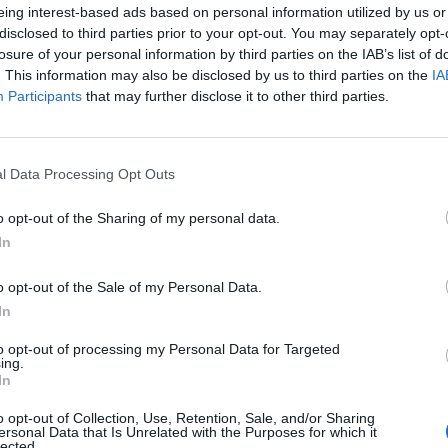
lértékeltség esetén azonban felmerül annak kockázata,
eing interest-based ads based on personal information utilized by us or
lásokat is megfinanszíroznak, melyek esetében kérdés
disclosed to third parties prior to your opt-out. You may separately opt-
 a bank középtávon akár veszteséget is szenvedhet az
losure of your personal information by third parties on the IAB’s list of
. This information may also be disclosed by us to third parties on the
IA
ankrendszer ilyen összefonódása makroszinten is vesz
Participants
that may further disclose it to other third parties.
ezethet.
Forum 2026Átalakulóban a magyar gazdaságpolitika, a válasz
tnak meg a körülmények és a célok. Merre tart a magyar kormá
l Data Processing Opt Outs
 környezetben? Ez lesz a Portfolio idei kiemelt gazdaságpoliti
o opt-out of the Sharing of my personal data.
.Információ és jelentkezésÍrásunkban - amely a Magyar Nemzet
In
ASÓNK!
o opt-out of the Sale of my Personal Data.
In
a portfolio.hu hírarchívumához tartozik, melynek olvasása előf
ötött.
to opt-out of processing my Personal Data for Targeted
ing.
In
övetkezőket tartalmazza:
 teljes cikkarchívum
o opt-out of Collection, Use, Retention, Sale, and/or Sharing
 BÉT elmúlt 2 év napon belüli
ersonal Data that Is Unrelated with the Purposes for which it
lected.