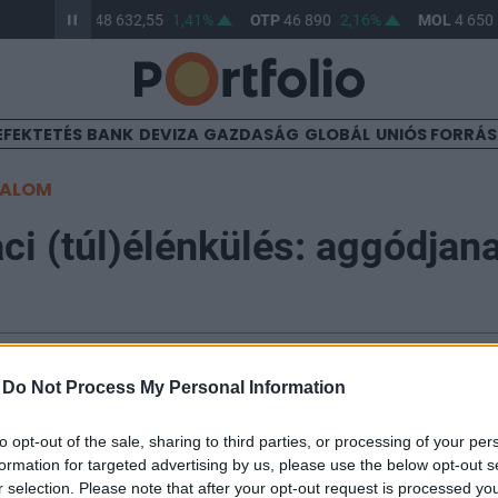
%
BUX
148 632,55
1,41%
OTP
46 890
2,16%
MOL
4 650
EFEKTETÉS
BANK
DEVIZA
GAZDASÁG
GLOBÁL
UNIÓS FORRÁ
TALOM
ci (túl)élénkülés: aggódjan
Winkler Sándor, MNB
-
Do Not Process My Personal Information
ági környezetben élénkülő ingatlanpiac kedvez a ban
to opt-out of the sale, sharing to third parties, or processing of your per
formation for targeted advertising by us, please use the below opt-out s
i aktivitást jelent nekik, valamint a múlt örökségein 
r selection. Please note that after your opt-out request is processed y