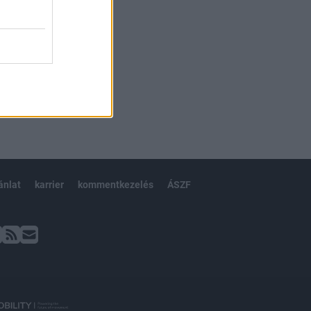
ánlat
karrier
kommentkezelés
ÁSZF