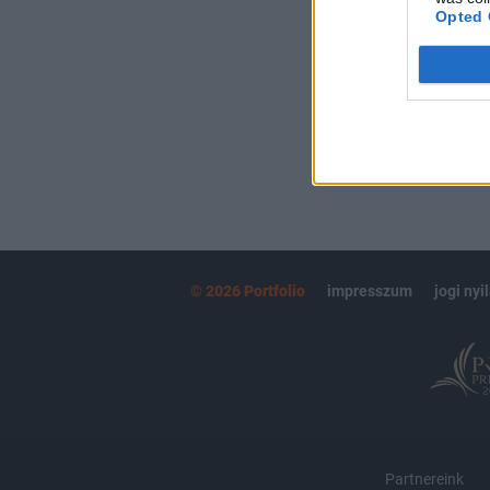
kötéslistái
Opted 
MÁR ELŐFIZETŐ
© 2026 Portfolio
impresszum
jogi nyi
Partnereink