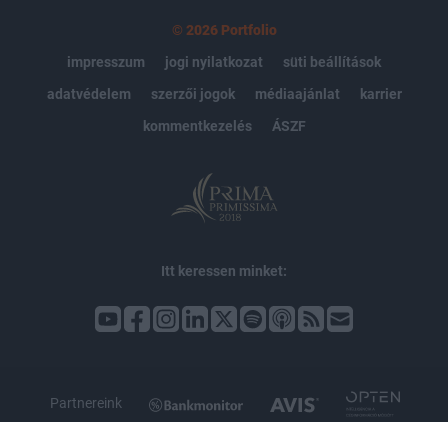
© 2026 Portfolio
impresszum
jogi nyilatkozat
süti beállítások
adatvédelem
szerzői jogok
médiaajánlat
karrier
kommentkezelés
ÁSZF
Itt keressen minket:
Partnereink