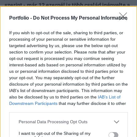
szerint - már 12 ezernél is több család igényelte a
babaváró támogatást, a nagycsaládosok
Portfolio -
Do Not Process My Personal Information
autóvásárlási támogatását vagy a kibővített
jelzáloghitel-elengedés lehetőségét - közölte az
If you wish to opt-out of the sale, sharing to third parties, or
Emberi Erőforrások Minisztériumának család- és
processing of your personal or sensitive information for
ifjúságügyért felelős államtitkára pénteken
targeted advertising by us, please use the below opt-out
section to confirm your selection. Please note that after your
Budapesten, sajtótájékoztatón.
opt-out request is processed you may continue seeing
interest-based ads based on personal information utilized by
Lakossági roadshow az új családtámogatásokról
us or personal information disclosed to third parties prior to
Budapesten, Debrecenben, Győrben, Szegeden és Pécsett!
your opt-out. You may separately opt-out of the further
Általános és személyre szabott tájékoztatással várunk
disclosure of your personal information by third parties on the
mindenkit július második felében a babaváró hitel, a falusi
IAB’s list of downstream participants. This information may
CSOK és a kibővített CSOK tudnivalóiról!
also be disclosed by us to third parties on the
IAB’s List of
ÁTTEKINTÉSJELENTKEZÉS Novák Katalin elmondta,
Downstream Participants
that may further disclose it to other
third parties.
csütörtökig - a legfeljebb tízmillió forintos, szabad
felhasználású...
Personal Data Processing Opt Outs
I want to opt-out of the Sharing of my