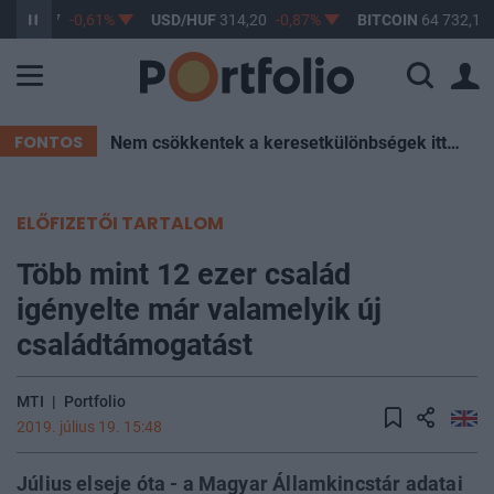
F
363,17
-0,61%
USD/HUF
314,20
-0,87%
BITCOIN
64 732,19
FONTOS
Nem csökkentek a keresetkülönbségek itthon az elmúlt két évtizedben – Mutatjuk az okokat
ELŐFIZETŐI TARTALOM
Több mint 12 ezer család
igényelte már valamelyik új
családtámogatást
MTI
|
Portfolio
2019. július 19. 15:48
Július elseje óta - a Magyar Államkincstár adatai