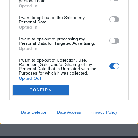
KEDVES OLVASÓNK!
personal data.
Opted In
A keresett cikk a portfolio.hu hírarchívumához
I want to opt-out of the Sale of my
tartozik, melynek olvasása előfizetéses
Personal Data.
regisztrációhoz kötött.
Opted In
Az előfizetés a következőket tartalmazza:
I want to opt-out of processing my
Personal Data for Targeted Advertising.
Portfolio.hu teljes cikkarchívum
Opted In
Kötéslisták: BÉT elmúlt 2 év napon belüli
I want to opt-out of Collection, Use,
kötéslistái
Retention, Sale, and/or Sharing of my
Personal Data that Is Unrelated with the
Purposes for which it was collected.
Előfizetés
Opted Out
CONFIRM
MÁR ELŐFIZETŐNK VAGY?
BEJELENTKEZÉS
Data Deletion
Data Access
Privacy Policy