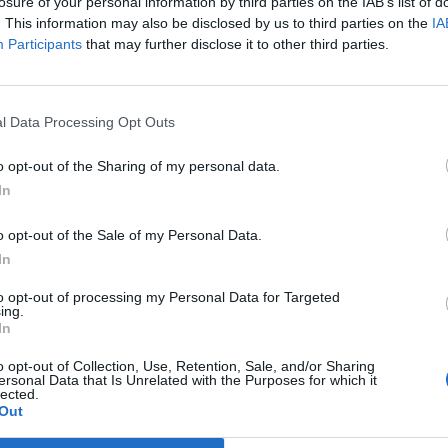
.
losure of your personal information by third parties on the IAB’s list of
. This information may also be disclosed by us to third parties on the
IA
vánja feltárni, hogy a cégek megsértették-e a versenyszabályoka
Participants
that may further disclose it to other third parties.
tek Kalifornia állammal olyan gépjárművek gyártásáról, amelye
úbb kaliforniai szabályzóknak megfelelő kipufogógáz-kibocsátá
forniai levegőtisztaságért felelős hivatal és a négy...
l Data Processing Opt Outs
o opt-out of the Sharing of my personal data.
ASÓNK!
In
a portfolio.hu hírarchívumához tartozik, melynek olvasása előf
o opt-out of the Sale of my Personal Data.
ötött.
In
övetkezőket tartalmazza:
to opt-out of processing my Personal Data for Targeted
 teljes cikkarchívum
ing.
 BÉT elmúlt 2 év napon belüli
In
o opt-out of Collection, Use, Retention, Sale, and/or Sharing
ersonal Data that Is Unrelated with the Purposes for which it
lected.
Előfizetés
Out