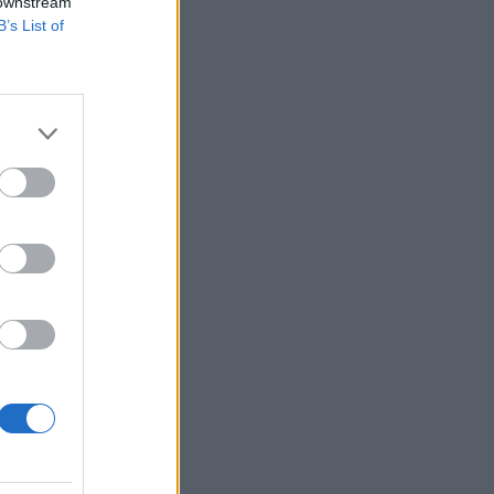
 downstream
B’s List of
t azzal, hogy külön
k a szövetségi
súak. A
izetéses