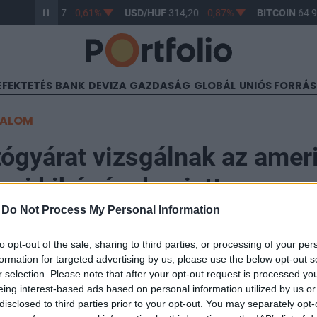
UR/HUF
363,17
-0,61%
USD/HUF
314,20
-0,87%
BITCOIN
64 9
EFEKTETÉS
BANK
DEVIZA
GAZDASÁG
GLOBÁL
UNIÓS FORRÁ
TALOM
ógyárat vizsgálnak az amer
ogi kihágások miatt
-
Do Not Process My Personal Information
20:47
to opt-out of the sale, sharing to third parties, or processing of your per
formation for targeted advertising by us, please use the below opt-out s
r selection. Please note that after your opt-out request is processed y
ágügyi minisztérium trösztellenes vizsgálatot indított
eing interest-based ads based on personal information utilized by us or
 BMW és a Volkswagen ellen - jelentette pénteken a Th
disclosed to third parties prior to your opt-out. You may separately opt-