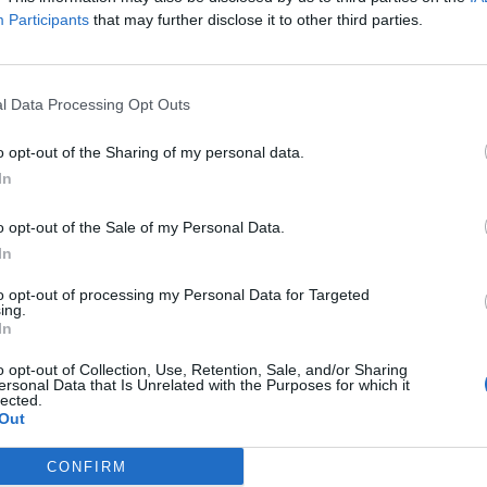
 a változás.
Participants
that may further disclose it to other third parties.
e, hogy visszavonja a Takarék Jelzálogbank Nyrt. hosszú lejárat
t bankbetétjének Ba3 ratingjét, továbbá baseline credit assess
l Data Processing Opt Outs
elminősítésénekb1 besorolását, a külföldi és hazai valutában de
kázatának (CounterpartyRisk Ratings, CRR) Ba2...
o opt-out of the Sharing of my personal data.
In
ASÓNK!
o opt-out of the Sale of my Personal Data.
a portfolio.hu hírarchívumához tartozik, melynek olvasása előf
In
ötött.
to opt-out of processing my Personal Data for Targeted
ing.
övetkezőket tartalmazza:
In
 teljes cikkarchívum
 BÉT elmúlt 2 év napon belüli
o opt-out of Collection, Use, Retention, Sale, and/or Sharing
ersonal Data that Is Unrelated with the Purposes for which it
lected.
Out
Előfizetés
CONFIRM