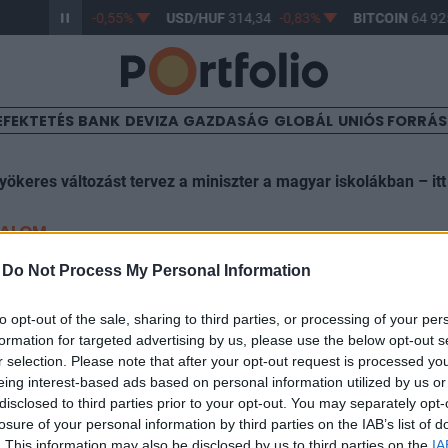
/HUF
363,41
-0,55%
USD/HUF
314,34
-0,83%
BITCOIN
64 925
EFEKTETÉS
BANK
DEVIZA
GAZDASÁG
GLOBÁL
UNIÓS FORRÁ
yökeres változást tervez a miniszter a magyar iskolákban – itt
TALOM
bejelentés a Takarék Jelzá
-
Do Not Process My Personal Information
seiről
to opt-out of the sale, sharing to third parties, or processing of your per
formation for targeted advertising by us, please use the below opt-out s
r selection. Please note that after your opt-out request is processed y
eing interest-based ads based on personal information utilized by us or
disclosed to third parties prior to your opt-out. You may separately opt-
09:57
losure of your personal information by third parties on the IAB’s list of
. This information may also be disclosed by us to third parties on the
IA