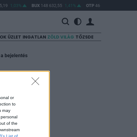
,19
1,03%
BUX
148 632,55
1,41%
OTP
46 890
2,16%
MO
SOK
ÜZLET
INGATLAN
ZÖLD VILÁG
TŐZSDE
 a bejelentés
logbank
sonal or
ection to
ou may
 personal
out of the
 downstream
B’s List of