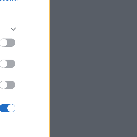
ú külföldi és hazai
ment (BCA) és a
nominált hosszú
izetéses