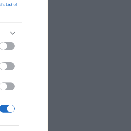
B’s List of
artó tüntetéseknek
enesen egyenesen
tüntetésekről. A
izetéses