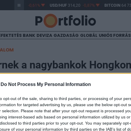
R/HUF
363,17
-0,61%
USD/HUF
314,20
-0,87%
BITCOIN
64 73
EFEKTETÉS
BANK
DEVIZA
GAZDASÁG
GLOBÁL
UNIÓS FORRÁ
TALOM
nek a nagybankok Hongkong
-
Do Not Process My Personal Information
:12
to opt-out of the sale, sharing to third parties, or processing of your per
rikai és európai bankok egy része felső vezetői utasí
formation for targeted advertising by us, please use the below opt-out s
ongi kormányellenes tüntetések említését a kutatásai
r selection. Please note that after your opt-out request is processed y
eing interest-based ads based on personal information utilized by us or
írja a Financial Times. A bankok attól félnek, hogy az
disclosed to third parties prior to your opt-out. You may separately opt-
Pekinget, így pedig fontos bevételforrástól esnének el
losure of your personal information by third parties on the IAB’s list of