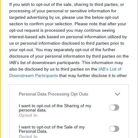
If you wish to opt-out of the sale, sharing to third parties, or
Értéktőzsdén 100 000 darab OTP törzsrészvényt vásárolt
processing of your personal or sensitive information for
12 829 forint/darab átlagáron az OTP Bank, mint
targeted advertising by us, please use the below opt-out
befektetési szolgáltató igénybevételével. A tranzakció
section to confirm your selection. Please note that after your
nyomán az OTP Csoport tulajdonában lévő saját
opt-out request is processed you may continue seeing
részvények állománya 624 169 darabra változott, a saját
interest-based ads based on personal information utilized by
részvény állomány 0,22 százalék. Az OTP 3,6...
us or personal information disclosed to third parties prior to
your opt-out. You may separately opt-out of the further
disclosure of your personal information by third parties on the
KEDVES OLVASÓNK!
IAB’s list of downstream participants. This information may
also be disclosed by us to third parties on the
IAB’s List of
A keresett cikk a portfolio.hu hírarchívumához
Downstream Participants
that may further disclose it to other
tartozik, melynek olvasása előfizetéses
third parties.
regisztrációhoz kötött.
Personal Data Processing Opt Outs
Az előfizetés a következőket tartalmazza:
I want to opt-out of the Sharing of my
Portfolio.hu teljes cikkarchívum
personal data.
Opted In
Kötéslisták: BÉT elmúlt 2 év napon belüli
kötéslistái
I want to opt-out of the Sale of my
Personal Data.
Opted In