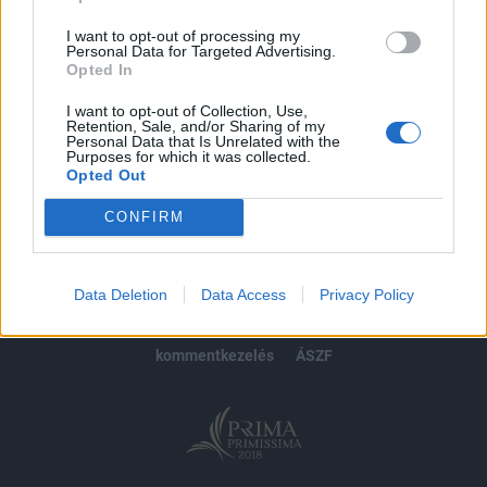
Előfizetés
I want to opt-out of processing my
Personal Data for Targeted Advertising.
Opted In
MÁR ELŐFIZETŐNK VAGY?
BEJELENTKEZÉS
I want to opt-out of Collection, Use,
Retention, Sale, and/or Sharing of my
Personal Data that Is Unrelated with the
Purposes for which it was collected.
Opted Out
CONFIRM
© 2026 Portfolio
impresszum
jogi nyilatkozat
süti beállítások
Data Deletion
Data Access
Privacy Policy
adatvédelem
szerzői jogok
médiaajánlat
karrier
kommentkezelés
ÁSZF