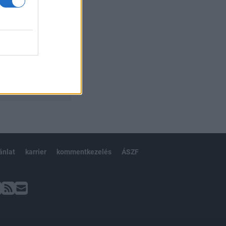
ánlat
karrier
kommentkezelés
ÁSZF