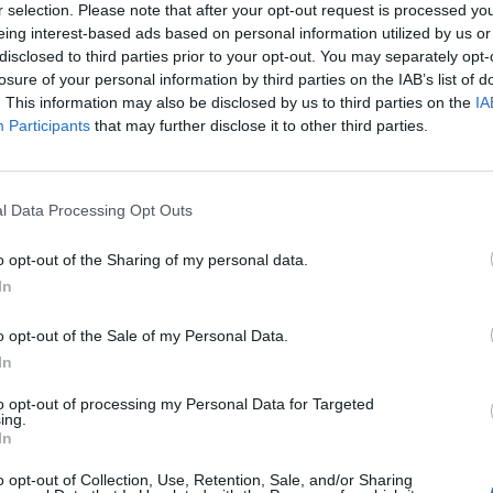
r selection. Please note that after your opt-out request is processed y
eing interest-based ads based on personal information utilized by us or
48
disclosed to third parties prior to your opt-out. You may separately opt-
losure of your personal information by third parties on the IAB’s list of
koronavírus-járvány miatt nehéz helyzetbe került válla
. This information may also be disclosed by us to third parties on the
IA
tése - közölte a Magyar Bankszövetség főtitkára sze
Participants
that may further disclose it to other third parties.
án.
dta: a vállalatoknak - főleg a logisztika, a vendéglátás és a sz
l Data Processing Opt Outs
kozhat nehézséget, hogy elvesznek az üzletek, és alacsony szint
 lakosság pedig a jövedelemkiesés miatt kerülhet nehéz helyz
o opt-out of the Sharing of my personal data.
azokat a lehetőségeket, amelyekkel a ténylegesen rászorulóknak.
In
o opt-out of the Sale of my Personal Data.
ASÓNK!
In
a portfolio.hu hírarchívumához tartozik, melynek olvasása előf
to opt-out of processing my Personal Data for Targeted
ötött.
ing.
In
övetkezőket tartalmazza:
o opt-out of Collection, Use, Retention, Sale, and/or Sharing
 teljes cikkarchívum