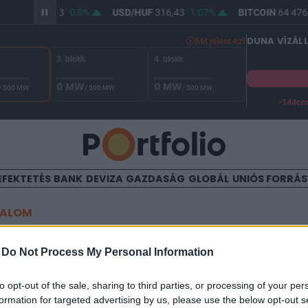
R/HUF
364,63
0,8%
USD/HUF
316,43
1,07%
BITCOIN
64 476,
DUNA VÍZÁL
Mit jelent ez?
3. blokk
4. blokk
0 MW
0 MW
/ 500 MW
/ 500 MW
/ 500 MW
-144c
A Duna vízállása Paksnál -129 cm. A biztonsági határ -144 cm,
EFEKTETÉS
BANK
DEVIZA
GAZDASÁG
GLOBÁL
UNIÓS FORRÁ
TALOM
lt a bankszövetség: minde
-
Do Not Process My Personal Information
gre felkészült a szektor
to opt-out of the sale, sharing to third parties, or processing of your per
formation for targeted advertising by us, please use the below opt-out s