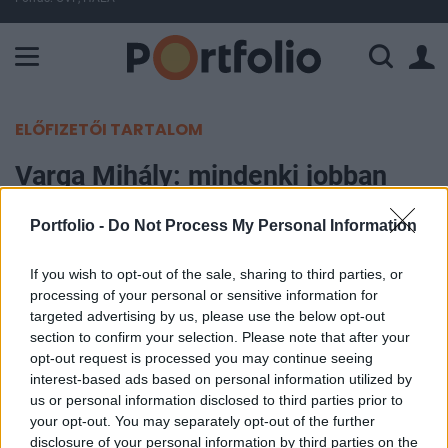
A Paksi Atomerőmű összteljesítménye 225 MW. A Duna vízállá
ELŐFIZETŐI TARTALOM
Varga Mihály: mindenki jobban
teszi, ha most nem készpénzt
Portfolio -
Do Not Process My Personal Information
használ
If you wish to opt-out of the sale, sharing to third parties, or
MTI
|
Portfolio
processing of your personal or sensitive information for
2020. március 21. 09:04
targeted advertising by us, please use the below opt-out
section to confirm your selection. Please note that after your
opt-out request is processed you may continue seeing
A koronavírus elleni küzdelem egyik fontos lépése
interest-based ads based on personal information utilized by
lehet, ha készpénz helyett bankkártyával,
us or personal information disclosed to third parties prior to
mobiltelefonnal, vagy éppen okosórával fizetünk -
your opt-out. You may separately opt-out of the further
disclosure of your personal information by third parties on the
mondta Varga Mihály pénzügyminiszter a