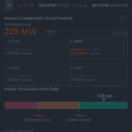
365,30
-0,03%
USD/HUF
317,02
0,02%
BITCOIN
64 343,38
0
PAKSI ATOMERŐMŰ TELJESÍTMÉNYE
Összteljesítmény
225 MW
0 MW
2000 MW
1. blokk
2. blokk
0 MW
225 MW
/ 500 MW
/ 500 MW
3. blokk
4. blokk
0 MW
0 MW
/ 500 MW
/ 500 MW
DUNA VÍZÁLLÁSA PAKSNÁL
-128 cm
-144cm
-134cm
biztonsági határ
leállási küszöb
Forrás: OVF, HAEA