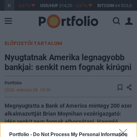
363,17
-0,61%
USD/HUF
314,20
-0,87%
BITCOIN
64 923,63
ELŐFIZETŐI TARTALOM
Nyugtatnak Amerika legnagyobb
bankjai: senkit nem fognak kirúgni
Portfolio
2020. március 28. 19:39
Megnyugtatta a Bank of America mintegy 200 ezer
alkalmazottját Brian Moynihan vezérigazgató:
idén senkit nem fognak elbocsátani. Hasonló
ígéreteket tett a Morgan Stanley és a Citigroup is
Portfolio -
Do Not Process My Personal Information