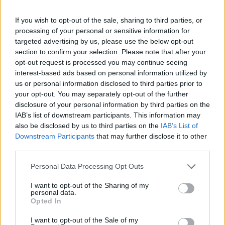
korábban – írja a CNBC.
If you wish to opt-out of the sale, sharing to third parties, or
„Nem akarjuk, hogy a csapattársaink izguljanak a
processing of your personal or sensitive information for
munkájuk miatt egy ilyen időben. Megmondtuk nekik, hogy
targeted advertising by us, please use the below opt-out
semmi gond, az év végéig mindenki itt fog már dolgozni.
section to confirm your selection. Please note that after your
Nem lesz kirúgás, nem lesz semmi” – mondta Moynihan a
opt-out request is processed you may continue seeing
CNBC műsorán. A pénzintézet a héten egyébként azt is
interest-based ads based on personal information utilized by
bejelentette, hogy még fizetésemelést is végrehajtanak: 400
us or personal information disclosed to third parties prior to
your opt-out. You may separately opt-out of the further
dollárral többek keresnek átmenetileg majd...
disclosure of your personal information by third parties on the
IAB’s list of downstream participants. This information may
also be disclosed by us to third parties on the
IAB’s List of
KEDVES OLVASÓNK!
Downstream Participants
that may further disclose it to other
A keresett cikk a portfolio.hu hírarchívumához
third parties.
tartozik, melynek olvasása előfizetéses
Personal Data Processing Opt Outs
regisztrációhoz kötött.
I want to opt-out of the Sharing of my
Az előfizetés a következőket tartalmazza:
personal data.
Opted In
Portfolio.hu teljes cikkarchívum
Kötéslisták: BÉT elmúlt 2 év napon belüli
I want to opt-out of the Sale of my