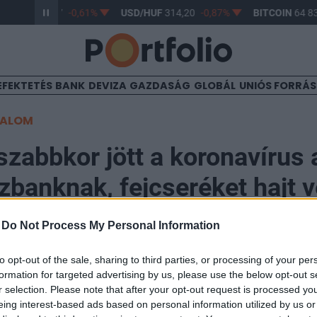
R/HUF
363,17
-0,61%
USD/HUF
314,20
-0,87%
BITCOIN
64 83
EFEKTETÉS
BANK
DEVIZA
GAZDASÁG
GLOBÁL
UNIÓS FORRÁ
TALOM
szabbkor jött a koronavírus 
anknak, fejcseréket hajt v
ormány
-
Do Not Process My Personal Information
to opt-out of the sale, sharing to third parties, or processing of your per
formation for targeted advertising by us, please use the below opt-out s
r selection. Please note that after your opt-out request is processed y
eing interest-based ads based on personal information utilized by us or
émet kormány a kisebbségi tulajdonában lévő Commerz