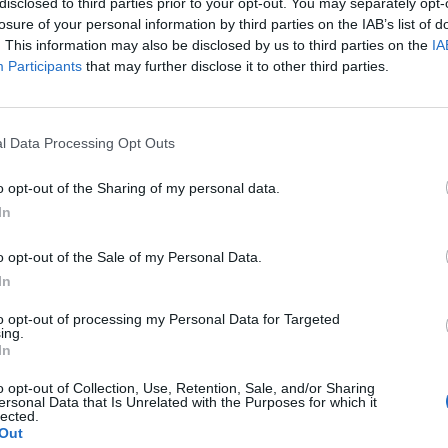
disclosed to third parties prior to your opt-out. You may separately opt-
isszahívta és új személyekkel váltotta fel két képvisel
losure of your personal information by third parties on the IAB’s list of
intézet felügyelőbizottságában – számolt be a Financi
. This information may also be disclosed by us to third parties on the
IA
Participants
that may further disclose it to other third parties.
őforduló lépés két olyan felügyelőbizottsági tagot érint, akikne
 elsőként a német Manager Magazinban olvasható hírt a pénzü
ommerzbank viszont nem kívánta kommentálni - írja az FT. A má
l Data Processing Opt Outs
int egy évtizeddel ezelőtt mentette meg a német kormány...
o opt-out of the Sharing of my personal data.
In
ASÓNK!
o opt-out of the Sale of my Personal Data.
a portfolio.hu hírarchívumához tartozik, melynek olvasása előf
In
ötött.
to opt-out of processing my Personal Data for Targeted
övetkezőket tartalmazza:
ing.
 teljes cikkarchívum
In
 BÉT elmúlt 2 év napon belüli
o opt-out of Collection, Use, Retention, Sale, and/or Sharing
ersonal Data that Is Unrelated with the Purposes for which it
lected.
Out
Előfizetés