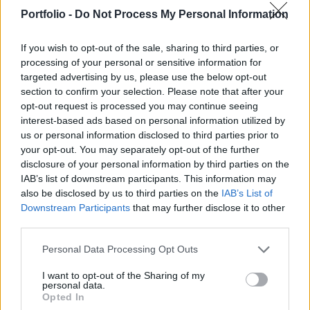
bevételszámai verik az elemzői várakozásokat. A
Portfolio -
Do Not Process My Personal Information
német nagybank április 29-én teszi közzé
gyorsjelentését - számol be a hírről a Bloomberg.
If you wish to opt-out of the sale, sharing to third parties, or
processing of your personal or sensitive information for
Bár hivatalosan csak április 29-én jelent, már közzétett pár
targeted advertising by us, please use the below opt-out
számot az első negyedéves teljesítményéről a Deutsche
section to confirm your selection. Please note that after your
Bank. A közleményből kiderül, hogy a bank mintegy 500
opt-out request is processed you may continue seeing
interest-based ads based on personal information utilized by
millió eurós tartalékot képzett a bedőlő hitelekre, az elmúlt
us or personal information disclosed to third parties prior to
hat évben sosem volt ilyen magas az erre képzett tartalék.
your opt-out. You may separately opt-out of the further
A bank közölte azt is, hogy a tőkepuferre vonatkozó 12,5%-
disclosure of your personal information by third parties on the
os minimum célját is...
IAB’s list of downstream participants. This information may
also be disclosed by us to third parties on the
IAB’s List of
Downstream Participants
that may further disclose it to other
KEDVES OLVASÓNK!
third parties.
A keresett cikk a portfolio.hu hírarchívumához
Personal Data Processing Opt Outs
tartozik, melynek olvasása előfizetéses
regisztrációhoz kötött.
I want to opt-out of the Sharing of my
personal data.
Opted In
Az előfizetés a következőket tartalmazza: