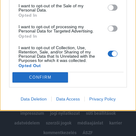
Portfolio.hu teljes cikkarchívum
I want to opt-out of the Sale of my
Personal Data.
Kötéslisták: BÉT elmúlt 2 év napon belüli
Opted In
kötéslistái
I want to opt-out of processing my
Personal Data for Targeted Advertising.
Előfizetés
Opted In
I want to opt-out of Collection, Use,
Retention, Sale, and/or Sharing of my
MÁR ELŐFIZETŐNK VAGY?
BEJELENTKEZÉS
Personal Data that Is Unrelated with the
Purposes for which it was collected.
Opted Out
CONFIRM
Data Deletion
Data Access
Privacy Policy
© 2026 Portfolio
impresszum
jogi nyilatkozat
süti beállítások
adatvédelem
szerzői jogok
médiaajánlat
karrier
kommentkezelés
ÁSZF