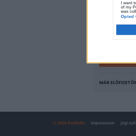
I want t
A keresett cikk 
of my P
regisztrációhoz k
was col
Opted 
Az előfizetés a k
Portfolio.hu
Kötéslisták:
kötéslistái
MÁR ELŐFIZETŐ
© 2026 Portfolio
impresszum
jogi nyi