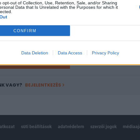
o opt-out of Collection, Use, Retention, Sale, and/or Sharing
a portfolio.hu hírarchívumához tartozik, melynek olvasása előf
ersonal Data that Is Unrelated with the Purposes for which it
ötött.
lected.
Out
övetkezőket tartalmazza:
 teljes cikkarchívum
CONFIRM
 BÉT elmúlt 2 év napon belüli
Data Deletion
Data Access
Privacy Policy
Előfizetés
NK VAGY?
BEJELENTKEZÉS
latkozat
süti beállítások
adatvédelem
szerzői jogok
médiaaj