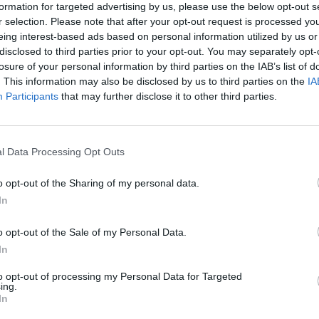
rossz hitelétől Olaszország
formation for targeted advertising by us, please use the below opt-out s
r selection. Please note that after your opt-out request is processed y
bb bankja
eing interest-based ads based on personal information utilized by us or
disclosed to third parties prior to your opt-out. You may separately opt-
losure of your personal information by third parties on the IAB’s list of
. This information may also be disclosed by us to third parties on the
IA
Participants
that may further disclose it to other third parties.
i Paschi di Siena a hétfőn elfogadott terv szerint több
l Data Processing Opt Outs
elétől válna meg, ami a Reuters szerint a bank repriva
o opt-out of the Sharing of my personal data.
In
bank közleményben jelentette be, hogy együttműködést írt alá a
t menedzselő AMCO-val, amelynek értelmében a bank 4,8 milliárd
o opt-out of the Sale of my Personal Data.
3,3 milliárd eurónyi, várhatóan nem teljesítésbe átforduló hiteltő
In
8%-ban birtokló állam már régóta kereste azt...
to opt-out of processing my Personal Data for Targeted
ing.
In
ASÓNK!