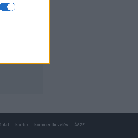
izetéses
ánlat
karrier
kommentkezelés
ÁSZF