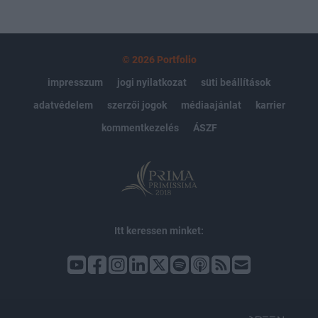
© 2026 Portfolio
impresszum
jogi nyilatkozat
süti beállítások
adatvédelem
szerzői jogok
médiaajánlat
karrier
kommentkezelés
ÁSZF
Itt keressen minket: