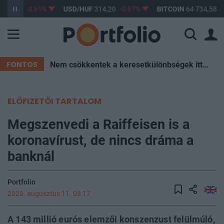
363,17
-0,61%
USD/HUF
314,20
-0,87%
BITCOIN
64 734,58
-
FONTOS
Nem csökkentek a keresetkülönbségek itthon az elmúlt két évtizedben – Mutatjuk az okokat
ELŐFIZETŐI TARTALOM
Megszenvedi a Raiffeisen is a
koronavírust, de nincs dráma a
banknál
Portfolio
2020. augusztus 11. 08:17
A 143 millió eurós elemzői konszenzust felülmúló,