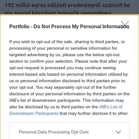
192 millió eurós adózott eredményről számolt be
ma reggel közzétett második negyedéves
gyorsjelentésében a Raiffeisen Bank International.
Portfolio -
Do Not Process My Personal Information
A koronavírus ellenére az osztrák bankcsoport
több korábbi pénzügyi célkitűzését is
If you wish to opt-out of the sale, sharing to third parties, or
megerősítette, idén azonban csak 5% körüli
processing of your personal or sensitive information for
tőkearányos megtérülésre számít. A magyar
targeted advertising by us, please use the below opt-out
section to confirm your selection. Please note that after your
leánybanknál az első negyedéves 10 millió eurós
opt-out request is processed you may continue seeing
veszteséget most egy 32 millió eurós nyereség
interest-based ads based on personal information utilized by
követte.
us or personal information disclosed to third parties prior to
your opt-out. You may separately opt-out of the further
Az elemzői várakozásoknál magasabb a 192 millió eurós
disclosure of your personal information by third parties on the
második negyedéves nyereség, pedig a nettó
IAB’s list of downstream participants. This information may
kamatbevételek 2%-al, a nettó díj- és jutalékbevételek 10%-
also be disclosed by us to third parties on the
IAB’s List of
Downstream Participants
that may further disclose it to other
kal estek vissza a második negyedév során, illetve a
third parties.
koronavírus gazdasági hatásai miatt is a bank az első
negyedévi 153 millió euró után 158 millió eurós kockázati
Personal Data Processing Opt Outs
költséget képzett (tavaly ilyenkor még...