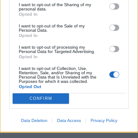
I want to opt-out of the Sharing of my
personal data.
Opted In
KEDVES OLVASÓNK!
I want to opt-out of the Sale of my
A keresett cikk a portfolio.hu hírarchívumához
Personal Data.
Opted In
tartozik, melynek olvasása előfizetéses
regisztrációhoz kötött.
I want to opt-out of processing my
Personal Data for Targeted Advertising.
Az előfizetés a következőket tartalmazza:
Opted In
Portfolio.hu teljes cikkarchívum
I want to opt-out of Collection, Use,
Kötéslisták: BÉT elmúlt 2 év napon belüli
Retention, Sale, and/or Sharing of my
Personal Data that Is Unrelated with the
kötéslistái
Purposes for which it was collected.
Opted Out
Előfizetés
CONFIRM
MÁR ELŐFIZETŐNK VAGY?
BEJELENTKEZÉS
Data Deletion
Data Access
Privacy Policy