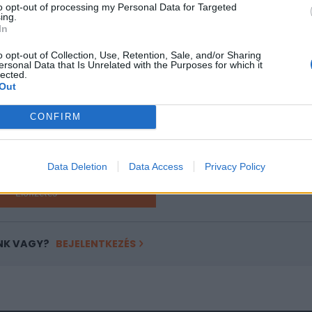
to opt-out of processing my Personal Data for Targeted
ing.
In
ASÓNK!
o opt-out of Collection, Use, Retention, Sale, and/or Sharing
a portfolio.hu hírarchívumához tartozik, melynek olvasása előf
ersonal Data that Is Unrelated with the Purposes for which it
lected.
ötött.
Out
övetkezőket tartalmazza:
CONFIRM
 teljes cikkarchívum
 BÉT elmúlt 2 év napon belüli
Data Deletion
Data Access
Privacy Policy
Előfizetés
NK VAGY?
BEJELENTKEZÉS