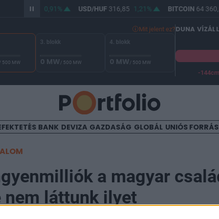
/HUF
365,00
0,91%
USD/HUF
316,85
1,21%
BITCOIN
64 360,3
DUNA VÍZÁL
Mit jelent ez?
3. blokk
4. blokk
0 MW
0 MW
/ 500 MW
/ 500 MW
/ 500 MW
-144c
A Duna vízállása Paksnál -129 cm. A biztonsági határ -144 cm,
EFEKTETÉS
BANK
DEVIZA
GAZDASÁG
GLOBÁL
UNIÓS FORRÁ
TALOM
ngyenmilliók a magyar csal
 nem láttunk ilyet