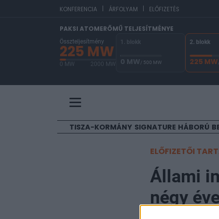
|
|
EUR
KONFERENCIA
ÁRFOLYAM
ELŐFIZETÉS
PAKSI ATOMERŐMŰ TELJESÍTMÉNYE
Összteljesítmény
1. blokk
2. blokk
225 MW
0 MW
225 MW
/ 500 MW
0 MW
2000 MW
A Paksi Atomerőmű összteljesítménye 225 MW. 
TISZA-KORMÁNY
SIGNATURE
HÁBORÚ
B
ELŐFIZETŐI TAR
Állami i
négy éve