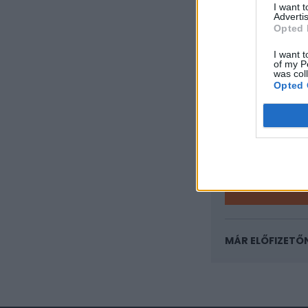
I want 
Advertis
Opted 
KEDVES OLV
I want t
A keresett cikk 
of my P
was col
regisztrációhoz k
Opted 
Az előfizetés a k
Portfolio.hu
Kötéslisták:
kötéslistái
MÁR ELŐFIZETŐ