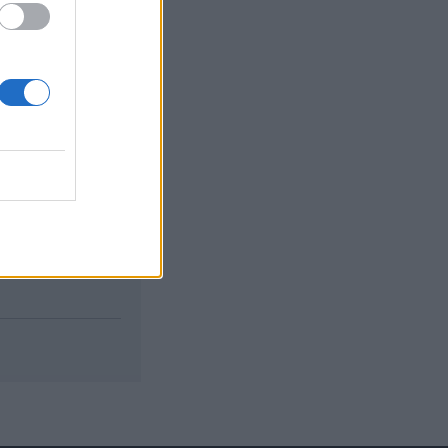
izetéses