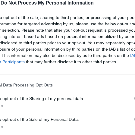
-
Do Not Process My Personal Information
13:40
to opt-out of the sale, sharing to third parties, or processing of your per
formation for targeted advertising by us, please use the below opt-out s
lenére csaknem duplájára nőtt a CSOK iránti érdeklődé
r selection. Please note that after your opt-out request is processed y
vben – tette közzé a meglepő információt a legnagy
eing interest-based ads based on personal information utilized by us or
ük, vajon a bankszektor egészében is így van-e, és azt
disclosed to third parties prior to your opt-out. You may separately opt-
losure of your personal information by third parties on the IAB’s list of
en 75 milliárd forintnyi CSOK-ot vettek igénybe a csal
. This information may also be disclosed by us to third parties on the
IA
tot jelent a támogatás történetében. A szintén négy é
Participants
that may further disclose it to other third parties.
 jelentő falusi CSOK viszont az idei második negyedév
falusit”, így története első évében 53 milliárd forintt
epülésen élőket. A kettő (nem falusi és falusi CSOK) eg
l Data Processing Opt Outs
is, de egy jelentős, 40%-os éves növekedést elért a b
o opt-out of the Sharing of my personal data.
In
 hibrid Hitelezés 2020 konferenciánkon erről is szó lesz, érdem
sztrálni!Információ és jelentkezés A legnagyobb magyar hitelinté
o opt-out of the Sale of my Personal Data.
lésekről, és nem a szerződéskötésekről szólt, ezért nem lehet a
In
tani a bankszektor alábbi számaival, mindenesetre kíváncsiak..