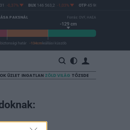
1
-0,37%
BUX
146 563,2
-1,03%
OTP
45 900
-1,82%
MOL
LÁSA PAKSNÁL
Forrás: OVF, HAEA
-129 cm
m
biztonsági határ
-134cm
leállási küszöb
 a leállási küszöb -134 cm.
SOK
ÜZLET
INGATLAN
ZÖLD VILÁG
TŐZSDE
ádoknak: