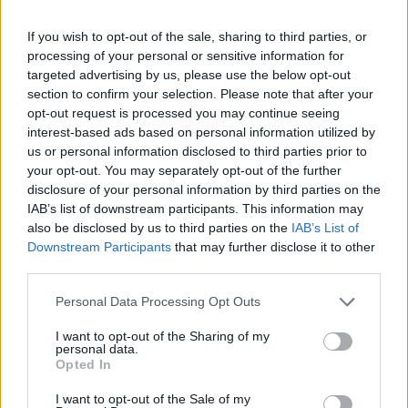
írja egy banki vezetőre hivatkozva a Reuters.
If you wish to opt-out of the sale, sharing to third parties, or
A németek legnagyobb bankjának egyik vezetője a
processing of your personal or sensitive information for
Reuteresnek elmondta, hogy a koronavírus jelentősen
targeted advertising by us, please use the below opt-out
átalakította az ügyfelek fióklátogatási szokásait, egyre
section to confirm your selection. Please note that after your
kevesebben mennek bankba ügyet intézni, emellett jelentős
opt-out request is processed you may continue seeing
költségcsökkentő lépésekre is szükség van. Mindezek miatt
interest-based ads based on personal information utilized by
a Deutsche Bank azt fontolgatja, hogy fiókjainak 20%-át
us or personal information disclosed to third parties prior to
your opt-out. You may separately opt-out of the further
bezárja Németországban. Philipp Gossow lakossági...
disclosure of your personal information by third parties on the
IAB’s list of downstream participants. This information may
also be disclosed by us to third parties on the
IAB’s List of
KEDVES OLVASÓNK!
Downstream Participants
that may further disclose it to other
A keresett cikk a portfolio.hu hírarchívumához
third parties.
tartozik, melynek olvasása előfizetéses
Personal Data Processing Opt Outs
regisztrációhoz kötött.
I want to opt-out of the Sharing of my
Az előfizetés a következőket tartalmazza:
personal data.
Opted In
Portfolio.hu teljes cikkarchívum
Kötéslisták: BÉT elmúlt 2 év napon belüli
I want to opt-out of the Sale of my