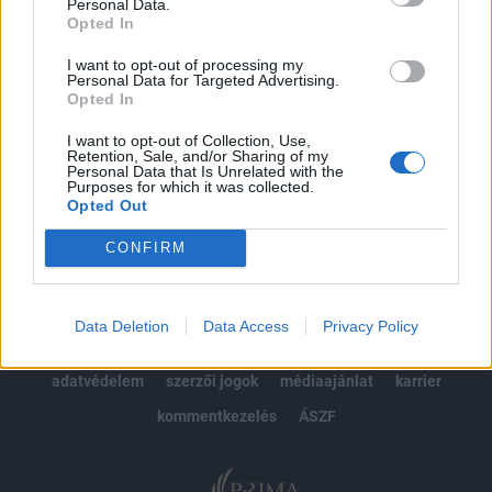
kötéslistái
Personal Data.
Opted In
Előfizetés
I want to opt-out of processing my
Personal Data for Targeted Advertising.
Opted In
MÁR ELŐFIZETŐNK VAGY?
BEJELENTKEZÉS
I want to opt-out of Collection, Use,
Retention, Sale, and/or Sharing of my
Personal Data that Is Unrelated with the
Purposes for which it was collected.
Opted Out
CONFIRM
© 2026 Portfolio
Data Deletion
Data Access
Privacy Policy
impresszum
jogi nyilatkozat
süti beállítások
adatvédelem
szerzői jogok
médiaajánlat
karrier
kommentkezelés
ÁSZF