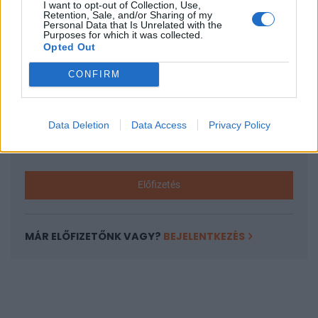
I want to opt-out of Collection, Use,
KEDVES OLVASÓNK!
Retention, Sale, and/or Sharing of my
Personal Data that Is Unrelated with the
A keresett cikk a portfolio.hu hírarchívumához
Purposes for which it was collected.
Opted Out
tartozik, melynek olvasása előfizetéses
regisztrációhoz kötött.
CONFIRM
Az előfizetés a következőket tartalmazza:
Portfolio.hu teljes cikkarchívum
Data Deletion
Data Access
Privacy Policy
Kötéslisták: BÉT elmúlt 2 év napon belüli
kötéslistái
Előfizetés
MÁR ELŐFIZETŐNK VAGY?
BEJELENTKEZÉS