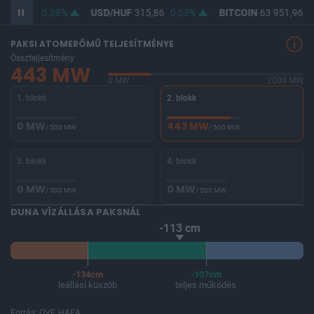
F
364,56
0,38%
USD/HUF
315,86
0,53%
BITCOIN
63 951,96
-
PAKSI ATOMERŐMŰ TELJESÍTMÉNYE
Összteljesítmény
443 MW
0 MW
2000 MW
1. blokk
2. blokk
0 MW
443 MW
/ 500 MW
/ 500 MW
3. blokk
4. blokk
0 MW
0 MW
/ 500 MW
/ 500 MW
DUNA VÍZÁLLÁSA PAKSNÁL
-113 cm
-134cm
-107cm
leállási küszöb
teljes működés
Forrás: OVF, HAEA