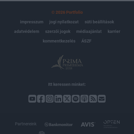
© 2026 Portfolio
impresszum
jogi nyilatkozat
süti beállítások
adatvédelem
szerzői jogok
médiaajánlat
karrier
kommentkezelés
ÁSZF
Itt keressen minket:
Partnereink