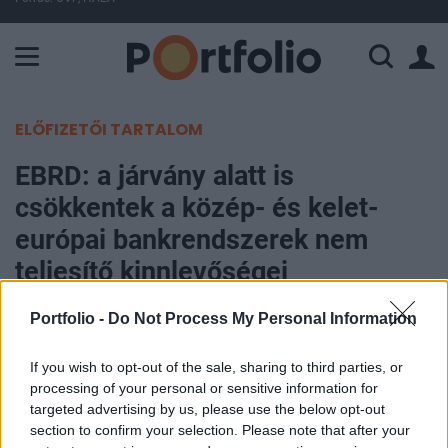
A Paksi Atomerőmű összteljesítménye 443 MW. A Duna vízállá
ELŐFIZETŐI TARTALOM
EBRD: a járvány alatt is
csökkentek a közép- és kelet-
európai bankrendszerek nem
teljesítő kinnlevőségei
Portfolio -
Do Not Process My Personal Information
MTI
2020. december 03. 21:08
If you wish to opt-out of the sale, sharing to third parties, or
processing of your personal or sensitive information for
A koronavírus-járvány elhatalmasodásának
targeted advertising by us, please use the below opt-out
időszakában is csökkent a közép- és kelet-
section to confirm your selection. Please note that after your