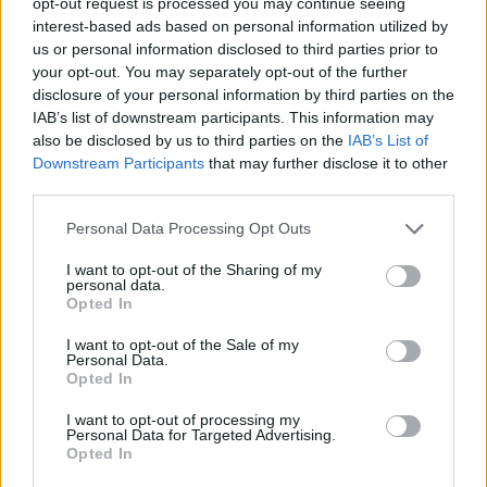
európai gazdaságokban a nem teljesítő banki
opt-out request is processed you may continue seeing
interest-based ads based on personal information utilized by
kinnlevőségek (NPL) összege, bár jövőre már
us or personal information disclosed to third parties prior to
várhatók áthúzódó negatív eszközminőségi
your opt-out. You may separately opt-out of the further
hatások - közölte csütörtökön Londonban az
disclosure of your personal information by third parties on the
Európai Újjáépítési és Fejlesztési Bank (EBRD). A
IAB’s list of downstream participants. This information may
also be disclosed by us to third parties on the
IAB’s List of
kimutatás szerint a térségi országok közül
Downstream Participants
that may further disclose it to other
Magyarországon csökkent a legnagyobb
third parties.
mértékben a problémás követelésállomány.
Personal Data Processing Opt Outs
A feltörekvő európai gazdaságok átalakulásának
I want to opt-out of the Sharing of my
finanszírozására 1991-ben alapított EBRD a közép- és
personal data.
kelet-európai bankrendszerek pénzügyi stabilitásának
Opted In
erősítését szolgáló Bécsi Kezdeményezés keretében figyeli
I want to opt-out of the Sale of my
az NPL-állomány alakulását, együttműködve az Európai
Personal Data.
Bizottsággal, az Európai Beruházási Bankkal (EIB), a
Opted In
Nemzetközi Valutaalappal (IMF) és a Világbank-
I want to opt-out of processing my
csoporttal. ...
Personal Data for Targeted Advertising.
Opted In