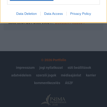
Előfizetés
Data Deletion
Data Access
Privacy Policy
MÁR ELŐFIZETŐNK VAGY?
BEJELENTKEZÉS
© 2026 Portfolio
impresszum
jogi nyilatkozat
süti beállítások
adatvédelem
szerzői jogok
médiaajánlat
karrier
kommentkezelés
ÁSZF