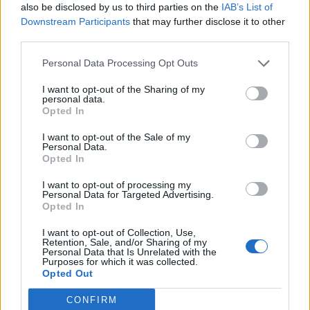
also be disclosed by us to third parties on the
IAB’s List of
Átnevezik a Wells Fargo alapkezelőjét, a társaság a
Downstream Participants
that may further disclose it to other
jövőben Allspring Global Investments néven folytatja
third parties.
tovább működését, az alapkezelő élére pedig új vezér kerül,
az utóbbi három évben már harmadszor – írja a lap. A
Personal Data Processing Opt Outs
GTCR és a Reverence Capital magántőkealapok, amelyek
I want to opt-out of the Sharing of my
februárban vették meg a Wells Fargo Asset Managementet
personal data.
2,1 milliárd dollárért, az iparág egyik...
Opted In
I want to opt-out of the Sale of my
Personal Data.
KEDVES OLVASÓNK!
Opted In
A keresett cikk a portfolio.hu hírarchívumához
I want to opt-out of processing my
Personal Data for Targeted Advertising.
tartozik, melynek olvasása előfizetéses
Opted In
regisztrációhoz kötött.
I want to opt-out of Collection, Use,
Az előfizetés a következőket tartalmazza:
Retention, Sale, and/or Sharing of my
Personal Data that Is Unrelated with the
Portfolio.hu teljes cikkarchívum
Purposes for which it was collected.
Kötéslisták: BÉT elmúlt 2 év napon belüli
Opted Out
kötéslistái
CONFIRM