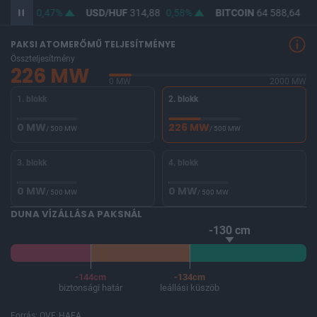
363,42
0,47%
USD/HUF
314,88
0,58%
BITCOIN
64 588,64
-0
PAKSI ATOMERŐMŰ TELJESÍTMÉNYE
Összteljesítmény
226 MW
0 MW
2000 MW
1. blokk
2. blokk
0 MW
226 MW
/ 500 MW
/ 500 MW
3. blokk
4. blokk
0 MW
0 MW
/ 500 MW
/ 500 MW
DUNA VÍZÁLLÁSA PAKSNÁL
-130 cm
-144cm
-134cm
biztonsági határ
leállási küszöb
Forrás: OVF, HAEA