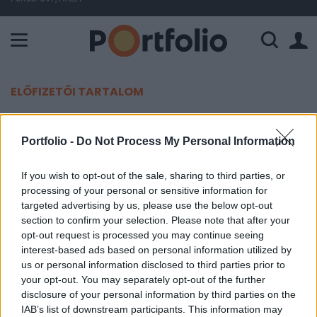
A Paksi Atomerőmű összteljesítménye 226 MW. A Duna vízállá
ELŐFIZETŐI TARTALOM
Új nevet kap az egyik legnagyobb
Portfolio -
Do Not Process My Personal Information
amerikai bank korábbi
alapkezelője
If you wish to opt-out of the sale, sharing to third parties, or
processing of your personal or sensitive information for
targeted advertising by us, please use the below opt-out
Portfolio
section to confirm your selection. Please note that after your
2021. július 27. 08:43
opt-out request is processed you may continue seeing
interest-based ads based on personal information utilized by
Allspring Global Investments néven folytatja
us or personal information disclosed to third parties prior to
tovább a Wells Fargo Asset Management – számol
your opt-out. You may separately opt-out of the further
disclosure of your personal information by third parties on the
be a hírről a Financial Times.
IAB’s list of downstream participants. This information may