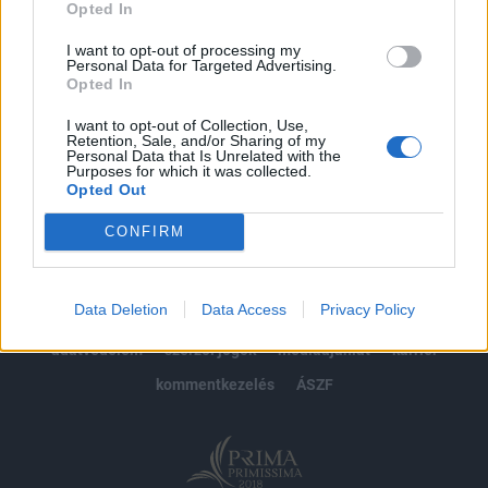
Opted In
Előfizetés
I want to opt-out of processing my
Personal Data for Targeted Advertising.
Opted In
MÁR ELŐFIZETŐNK VAGY?
BEJELENTKEZÉS
I want to opt-out of Collection, Use,
Retention, Sale, and/or Sharing of my
Personal Data that Is Unrelated with the
Purposes for which it was collected.
Opted Out
CONFIRM
© 2026 Portfolio
Data Deletion
Data Access
Privacy Policy
impresszum
jogi nyilatkozat
süti beállítások
adatvédelem
szerzői jogok
médiaajánlat
karrier
kommentkezelés
ÁSZF