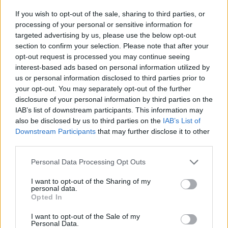
A netbank és időnként a mobilbank tegnap is órákon
If you wish to opt-out of the sale, sharing to third parties, or
keresztül elérhetetlen volt, reggelre megjavult, ám most újra
processing of your personal or sensitive information for
nem működik. Az Erstét is megkérdeztük, kérdéseinkre azt
targeted advertising by us, please use the below opt-out
section to confirm your selection. Please note that after your
válaszolták: "szerda reggel óta a George Appban és
opt-out request is processed you may continue seeing
időnként a George Weben is fennakadásokat
interest-based ads based on personal information utilized by
tapasztalhatnak az ügyfelek, folyamatosan dolgoznak a
us or personal information disclosed to third parties prior to
hiba elhárításán. Mind a TeleBank, mind a bankfiókok...
your opt-out. You may separately opt-out of the further
disclosure of your personal information by third parties on the
IAB’s list of downstream participants. This information may
KEDVES OLVASÓNK!
also be disclosed by us to third parties on the
IAB’s List of
Downstream Participants
that may further disclose it to other
A keresett cikk a portfolio.hu hírarchívumához
third parties.
tartozik, melynek olvasása előfizetéses
regisztrációhoz kötött.
Personal Data Processing Opt Outs
Az előfizetés a következőket tartalmazza:
I want to opt-out of the Sharing of my
personal data.
Portfolio.hu teljes cikkarchívum
Opted In
Kötéslisták: BÉT elmúlt 2 év napon belüli
I want to opt-out of the Sale of my
kötéslistái
Personal Data.