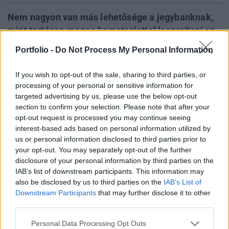
Nem nagyon van más lehetősége a jegybanknak,
mint tartósan magas kamatszinttel leszorítani az
inflációs várakozásokat, ami azt jelenti, hogy a
Portfolio -
Do Not Process My Personal Information
2013-2021 közötti monetáris politikának vége, a
forint árfolyama stabilizálódhat, a lakáspiaci árak
If you wish to opt-out of the sale, sharing to third parties, or
pedig oldalazásba válthatnak át – írja a blogján
processing of your personal or sensitive information for
targeted advertising by us, please use the below opt-out
Zsiday Viktor.
section to confirm your selection. Please note that after your
opt-out request is processed you may continue seeing
Budapest Economic Forum 2026Átalakulóban a magyar
interest-based ads based on personal information utilized by
gazdaságpolitika, a választások után gyökeresen
us or personal information disclosed to third parties prior to
változhatnak meg a körülmények és a célok. Merre tart a
your opt-out. You may separately opt-out of the further
magyar kormány és mivel néz szembe a nemzetközi
disclosure of your personal information by third parties on the
környezetben? Ez lesz a Portfolio idei kiemelt
IAB’s list of downstream participants. This information may
gazdaságpolitikai konferenciájának legfontosabb
also be disclosed by us to third parties on the
IAB’s List of
témája.Információ és jelentkezésA befektetési szakember
Downstream Participants
that may further disclose it to other
third parties.
szerint 2013 után...
Personal Data Processing Opt Outs