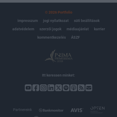
© 2026 Portfolio
impresszum
jogi nyilatkozat
süti beállítások
adatvédelem
szerzői jogok
médiaajánlat
karrier
kommentkezelés
ÁSZF
Itt keressen minket:
Partnereink