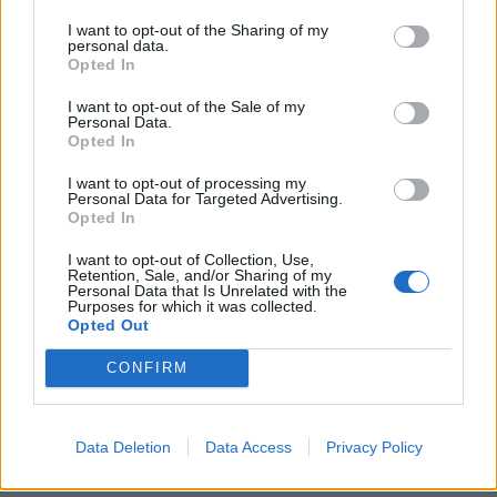
KEDVES OLVASÓNK!
I want to opt-out of the Sharing of my
personal data.
A keresett cikk a portfolio.hu hírarchívumához
Opted In
tartozik, melynek olvasása előfizetéses
I want to opt-out of the Sale of my
regisztrációhoz kötött.
Personal Data.
Opted In
Az előfizetés a következőket tartalmazza:
I want to opt-out of processing my
Portfolio.hu teljes cikkarchívum
Personal Data for Targeted Advertising.
Kötéslisták: BÉT elmúlt 2 év napon belüli
Opted In
kötéslistái
I want to opt-out of Collection, Use,
Retention, Sale, and/or Sharing of my
Personal Data that Is Unrelated with the
Előfizetés
Purposes for which it was collected.
Opted Out
CONFIRM
MÁR ELŐFIZETŐNK VAGY?
BEJELENTKEZÉS
Data Deletion
Data Access
Privacy Policy