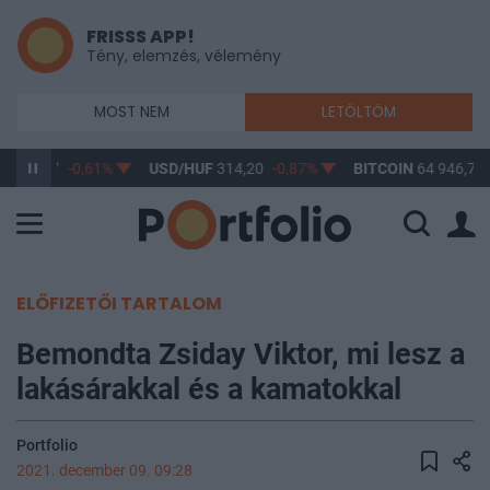
FRISSS APP!
Tény, elemzés, vélemény
MOST NEM
LETÖLTÖM
F
363,17
-0,61%
USD/HUF
314,20
-0,87%
BITCOIN
64 946,78
ELŐFIZETŐI TARTALOM
Bemondta Zsiday Viktor, mi lesz a
lakásárakkal és a kamatokkal
Portfolio
2021. december 09. 09:28