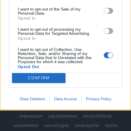
Az előfizetés a következőket tartalmazza:
I want to opt-out of the Sale of my
Portfolio.hu teljes cikkarchívum
Personal Data.
Kötéslisták: BÉT elmúlt 2 év napon belüli
Opted In
kötéslistái
I want to opt-out of processing my
Personal Data for Targeted Advertising.
Opted In
Előfizetés
I want to opt-out of Collection, Use,
Retention, Sale, and/or Sharing of my
Personal Data that Is Unrelated with the
MÁR ELŐFIZETŐNK VAGY?
BEJELENTKEZÉS
Purposes for which it was collected.
Opted Out
CONFIRM
Data Deletion
Data Access
Privacy Policy
© 2026 Portfolio
impresszum
jogi nyilatkozat
süti beállítások
adatvédelem
szerzői jogok
médiaajánlat
karrier