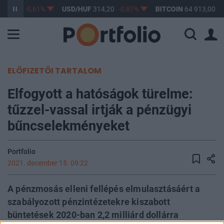
363,17
-0,61%
USD/HUF
314,20
-0,87%
BITCOIN
64 913,00
0
ELŐFIZETŐI TARTALOM
Elfogyott a hatóságok türelme:
tűzzel-vassal irtják a pénzügyi
bűncselekményeket
Portfolio
2021. december 15. 09:22
A pénzmosás elleni fellépés elmulasztásáért a
szabályozott pénzintézetekre kiszabott
büntetések 2020-ban 2,2 milliárd dollárra