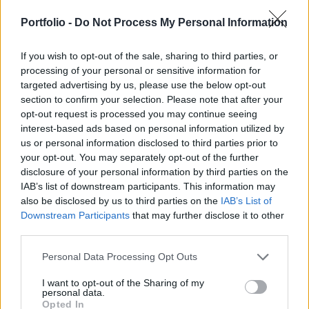
emelkedtek, amely ötször nagyobb, mint 2019-
Portfolio -
Do Not Process My Personal Information
ben. A trend 2021 első felében sem mutat
változást.
If you wish to opt-out of the sale, sharing to third parties, or
processing of your personal or sensitive information for
Az adatok a Kroll - vállalati nyomozásokkal és
targeted advertising by us, please use the below opt-out
kockázatelemzéssel foglalkozó tanácsadó cég - évente
section to confirm your selection. Please note that after your
megjelenő Global Enforcement Review 2021-ből
opt-out request is processed you may continue seeing
származnak. A tanulmány szerint 2020-ban 45 esetben
interest-based ads based on personal information utilized by
szabtak ki büntetést pénzintézetekre pénzmosás ellenes
us or personal information disclosed to third parties prior to
intézkedések nem megfelelő alkalmazásáért. Pont
your opt-out. You may separately opt-out of the further
ugyanannyit, mint 2019-ben. Az idei év első felében pedig
disclosure of your personal information by third parties on the
IAB’s list of downstream participants. This information may
17 büntetést...
also be disclosed by us to third parties on the
IAB’s List of
Downstream Participants
that may further disclose it to other
third parties.
KEDVES OLVASÓNK!
A keresett cikk a portfolio.hu hírarchívumához
Personal Data Processing Opt Outs
tartozik, melynek olvasása előfizetéses
I want to opt-out of the Sharing of my
regisztrációhoz kötött.
personal data.
Opted In