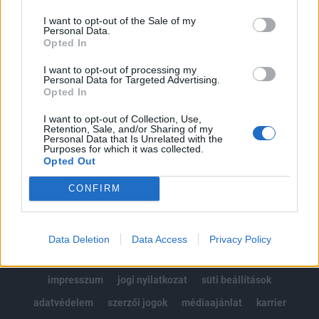
Az előfizetés a következőket tartalmazza:
I want to opt-out of the Sale of my
Portfolio.hu teljes cikkarchívum
Personal Data.
Kötéslisták: BÉT elmúlt 2 év napon belüli
Opted In
kötéslistái
I want to opt-out of processing my
Personal Data for Targeted Advertising.
Opted In
Előfizetés
I want to opt-out of Collection, Use,
Retention, Sale, and/or Sharing of my
Personal Data that Is Unrelated with the
MÁR ELŐFIZETŐNK VAGY?
BEJELENTKEZÉS
Purposes for which it was collected.
Opted Out
CONFIRM
Data Deletion
Data Access
Privacy Policy
© 2026 Portfolio
impresszum
jogi nyilatkozat
süti beállítások
adatvédelem
szerzői jogok
médiaajánlat
karrier