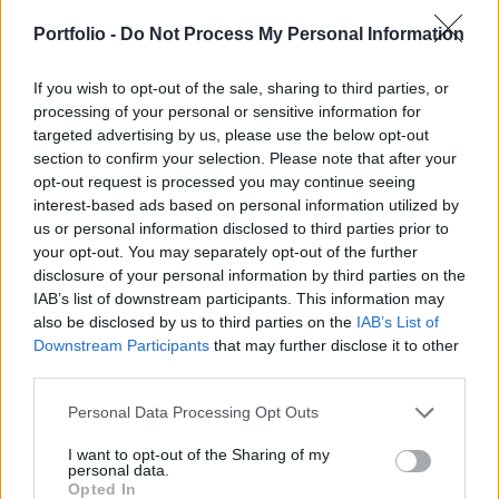
Csányi Sándor szingapúri alapja, a bankvezér fia,
az igazgatóság egyik tagjának cége és az OTP
Portfolio -
Do Not Process My Personal Information
egyik vezérigazgató-helyettese is vett OTP-
részvényeket.
If you wish to opt-out of the sale, sharing to third parties, or
processing of your personal or sensitive information for
targeted advertising by us, please use the below opt-out
Portfolio Investment Day 2026Október 21-én jön a Portfolio
section to confirm your selection. Please note that after your
Investment Day 2026, ahol a piac vezető szakértőivel
opt-out request is processed you may continue seeing
keressük a választ a befektetőket leginkább foglalkoztató
interest-based ads based on personal information utilized by
kérdésekre. Meddig tarthat az AI-rali, kik lehetnek a
us or personal information disclosed to third parties prior to
következő évek nyertesei, mire számíthatunk a részvény-,
your opt-out. You may separately opt-out of the further
kötvény-, nyersanyag- és kriptopiacokon, és hogyan
disclosure of your personal information by third parties on the
érdemes portfóliót építeni egy gyorsan változó...
IAB’s list of downstream participants. This information may
also be disclosed by us to third parties on the
IAB’s List of
Downstream Participants
that may further disclose it to other
KEDVES OLVASÓNK!
third parties.
A keresett cikk a portfolio.hu hírarchívumához
Personal Data Processing Opt Outs
tartozik, melynek olvasása előfizetéses
I want to opt-out of the Sharing of my
regisztrációhoz kötött.
personal data.
Opted In