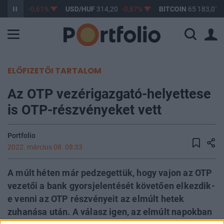
363,17
-0,61%
USD/HUF
314,20
-0,87%
BITCOIN
65 183,01
ELŐFIZETŐI TARTALOM
Az OTP vezérigazgató-helyettese
is OTP-részvényeket vett
Portfolio
2022. március 08. 08:33
A múlt héten már pedzegettük, hogy vajon az OTP
vezetői a bank gyorsjelentését követően elkezdik-
e venni az OTP részvényeit az elmúlt hetek
zuhanása után. A válasz igen, az elmúlt napokban