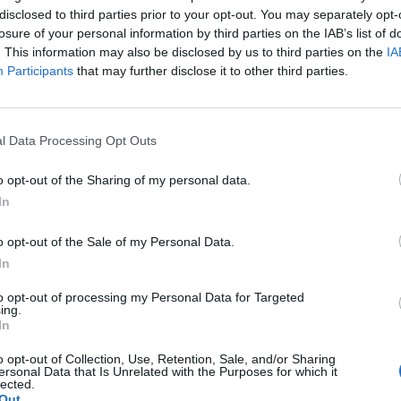
disclosed to third parties prior to your opt-out. You may separately opt-
losure of your personal information by third parties on the IAB’s list of
edden tartja éves rendes közgyűlését az MKB Bank – kö
. This information may also be disclosed by us to third parties on the
IA
Participants
that may further disclose it to other third parties.
ja: 2022. április 26-án (kedd) 10:00 óra Helye: MKB Bank Nyrt. 
apest, V. ker. Váci utca 38.) Megtartásának módja: Microsoft Te
l Data Processing Opt Outs
 és személyes megjelenés A bank csütörtökön közzétett negyedi
t írtunk: Kapcsolódó cikkünk 2022. 03. 24. Többszörösére...
o opt-out of the Sharing of my personal data.
In
ASÓNK!
o opt-out of the Sale of my Personal Data.
a portfolio.hu hírarchívumához tartozik, melynek olvasása előf
In
ötött.
to opt-out of processing my Personal Data for Targeted
ing.
övetkezőket tartalmazza:
In
 teljes cikkarchívum
 BÉT elmúlt 2 év napon belüli
o opt-out of Collection, Use, Retention, Sale, and/or Sharing
ersonal Data that Is Unrelated with the Purposes for which it
lected.
Out