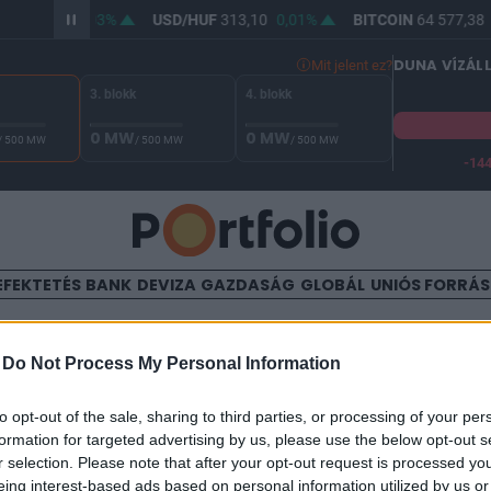
F
361,82
0,03%
USD/HUF
313,10
0,01%
BITCOIN
64 577,38
DUNA VÍZÁL
Mit jelent ez?
3. blokk
4. blokk
0 MW
0 MW
/ 500 MW
/ 500 MW
/ 500 MW
-14
A Duna vízállása Paksnál -132 cm. A biztonsági határ -144 cm,
EFEKTETÉS
BANK
DEVIZA
GAZDASÁG
GLOBÁL
UNIÓS FORRÁ
TALOM
-
Do Not Process My Personal Information
ették az MKB Bank közgyűl
to opt-out of the sale, sharing to third parties, or processing of your per
formation for targeted advertising by us, please use the below opt-out s
r selection. Please note that after your opt-out request is processed y
07
eing interest-based ads based on personal information utilized by us or