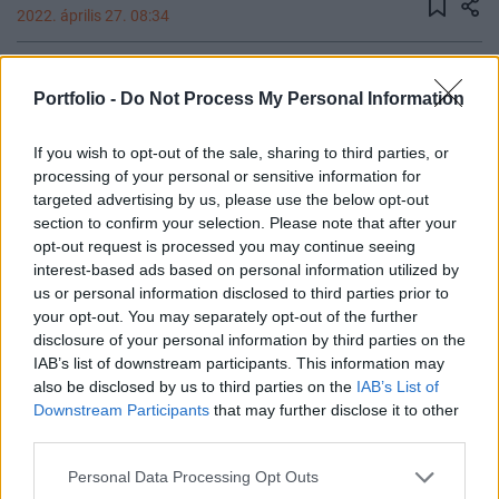
2022. április 27. 08:34
A magas kereskedési eredménynek köszönhetően
Portfolio -
Do Not Process My Personal Information
hetedik egymást követő negyedévben volt
nyereséges, és nyolc éve nem látott nyereséget
If you wish to opt-out of the sale, sharing to third parties, or
ért el az első negyedévben a Deutsche Bank, a
processing of your personal or sensitive information for
társaság nettó eredménye 17%-kal nőtt,
targeted advertising by us, please use the below opt-out
felülmúlva az elemzői várakozásokat is.
section to confirm your selection. Please note that after your
opt-out request is processed you may continue seeing
Future of Finance 2026Szeptember 23-án lesz a Portfolio
interest-based ads based on personal information utilized by
Future of Finance 2026 konferenciája, amelyen feltárul a
us or personal information disclosed to third parties prior to
your opt-out. You may separately opt-out of the further
pénzügyek jövője, érdemes eljönni.Információ és
disclosure of your personal information by third parties on the
jelentkezésMa reggel közzétett gyorsjelentésében a bank
IAB’s list of downstream participants. This information may
figyelmeztetett: az orosz-ukrán konfliktus negatívan hathat
also be disclosed by us to third parties on the
IAB’s List of
az éves eredményeire, és a hitelezési céltartalékok
Downstream Participants
that may further disclose it to other
„jelentősen” emelkedhetnek idén a háború...
third parties.
Personal Data Processing Opt Outs