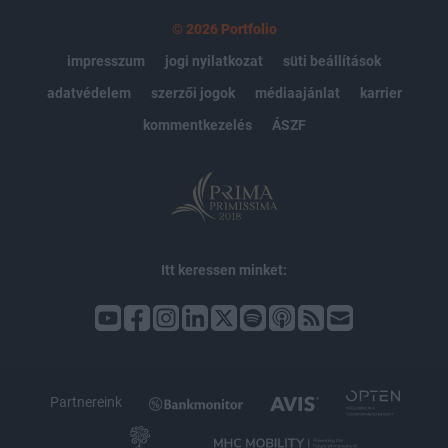
© 2026 Portfolio
impresszum
jogi nyilatkozat
süti beállítások
adatvédelem
szerzői jogok
médiaajánlat
karrier
kommentkezelés
ÁSZF
Itt keressen minket:
Partnereink