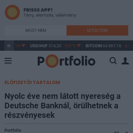
FRISSS APP!
Tény, elemzés, vélemény
MOST NEM
LETÖLTÖM
,17
-0,61%
USD/HUF
314,20
-0,87%
BITCOIN
64 867,16
-0,06
ELŐFIZETŐI TARTALOM
Nyolc éve nem látott nyereség a
Deutsche Banknál, örülhetnek a
részvényesek
Portfolio