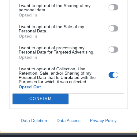
KEDVES OLVASÓNK!
I want to opt-out of the Sharing of my
personal data.
A keresett cikk a portfolio.hu hírarchívumához
Opted In
tartozik, melynek olvasása előfizetéses
regisztrációhoz kötött.
I want to opt-out of the Sale of my
Personal Data.
Opted In
Az előfizetés a következőket tartalmazza:
Portfolio.hu teljes cikkarchívum
I want to opt-out of processing my
Personal Data for Targeted Advertising.
Kötéslisták: BÉT elmúlt 2 év napon belüli
Opted In
kötéslistái
I want to opt-out of Collection, Use,
Retention, Sale, and/or Sharing of my
Előfizetés
Personal Data that Is Unrelated with the
Purposes for which it was collected.
Opted Out
MÁR ELŐFIZETŐNK VAGY?
BEJELENTKEZÉS
CONFIRM
Data Deletion
Data Access
Privacy Policy