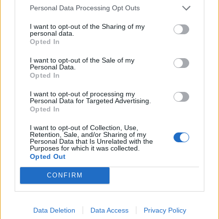
betéteseket. A múlt héten...
Personal Data Processing Opt Outs
I want to opt-out of the Sharing of my
personal data.
KEDVES OLVASÓNK!
Opted In
A keresett cikk a portfolio.hu hírarchívumához
I want to opt-out of the Sale of my
tartozik, melynek olvasása előfizetéses
Personal Data.
Opted In
regisztrációhoz kötött.
I want to opt-out of processing my
Az előfizetés a következőket tartalmazza:
Personal Data for Targeted Advertising.
Portfolio.hu teljes cikkarchívum
Opted In
Kötéslisták: BÉT elmúlt 2 év napon belüli
I want to opt-out of Collection, Use,
kötéslistái
Retention, Sale, and/or Sharing of my
Personal Data that Is Unrelated with the
Purposes for which it was collected.
Opted Out
Előfizetés
CONFIRM
MÁR ELŐFIZETŐNK VAGY?
BEJELENTKEZÉS
Data Deletion
Data Access
Privacy Policy