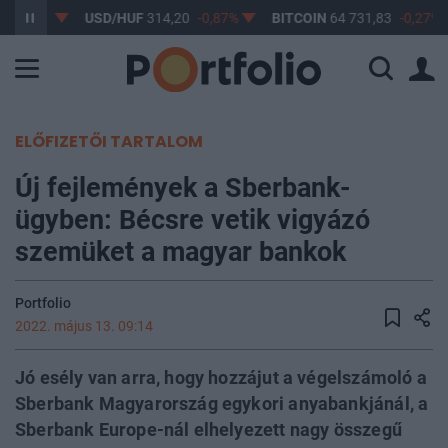
-0,61%
USD/HUF
314,20
-0,87%
BITCOIN
64 731,83
-0,27%
ELŐFIZETŐI TARTALOM
Új fejlemények a Sberbank-
ügyben: Bécsre vetik vigyázó
szemüket a magyar bankok
Portfolio
2022. május 13. 09:14
Jó esély van arra, hogy hozzájut a végelszámoló a
Sberbank Magyarország egykori anyabankjánál, a
Sberbank Europe-nál elhelyezett nagy összegű