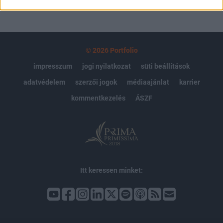
© 2026 Portfolio
impresszum
jogi nyilatkozat
süti beállítások
adatvédelem
szerzői jogok
médiaajánlat
karrier
kommentkezelés
ÁSZF
Itt keressen minket: