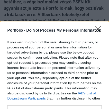
betéthez, a végelszámolást végző PSFN Kft.
ugyanis azt jelezte a Portfolio-nak, hogy pozitívak
a kilátások erre. A Sberbank tőkehelyzetét
megrendítő, a háború kitörése után beragadt bécsi
betétnek nemcsak az OBA-kártalanításban nem
Portfolio -
Do Not Process My Personal Information
részesülő hitelezők szempontjából van
jelentősége, hanem befolyásolja az Országos
If you wish to opt-out of the sale, sharing to third parties, or
Betétbiztosítási Alapba a bankok által teljesítendő
processing of your personal or sensitive information for
73,55 milliárd forintos rendkívüli befizetés
targeted advertising by us, please use the below opt-out
section to confirm your selection. Please note that after your
térülését, és ezen keresztül a bankszektor idei
opt-out request is processed you may continue seeing
jövedelmezőségét is.
interest-based ads based on personal information utilized by
us or personal information disclosed to third parties prior to
Hitelezés 2022Hasonló témákról is szó lesz Hitelezés 2022
your opt-out. You may separately opt-out of the further
konferenciánkon, még nem késő regisztrálni!Információ és
disclosure of your personal information by third parties on the
jelentkezés Sok pénzt kellett előteremteni Márciusban az
IAB’s list of downstream participants. This information may
Országos Betétbiztosítási Alap (OBA) mintegy 147 milliárd
also be disclosed by us to third parties on the
IAB’s List of
Downstream Participants
that may further disclose it to other
forintból kártalanította a 100 ezer euró alatti összegnek
third parties.
megfelelő betéttel, illetve betéti résszel rendelkező