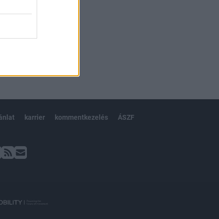
ánlat
karrier
kommentkezelés
ÁSZF