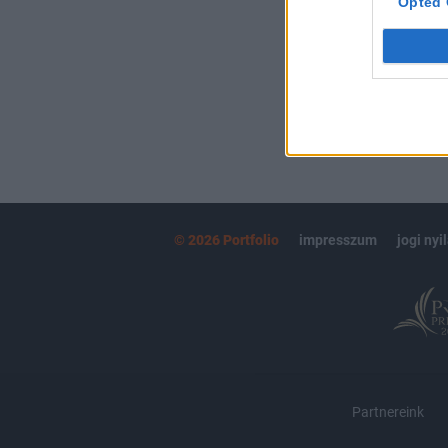
Opted 
MÁR ELŐFIZETŐ
© 2026 Portfolio
impresszum
jogi nyi
Partnereink