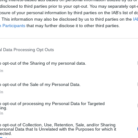
gozói létszáma nőtt, a szektor egészéé viszont csökk
disclosed to third parties prior to your opt-out. You may separately opt-
 változott jelentősen, idén azonban nagy robbanás vá
losure of your personal information by third parties on the IAB’s list of
 miatt. 2022 végi fiókszámukról, létszámukról és ATM
. This information may also be disclosed by us to third parties on the
IA
agyobb kereskedelmi banki szereplőket.
Participants
that may further disclose it to other third parties.
ló témák is terítéken lesznek a Portfolio Hitelezés 2023 konfer
i a rendezvényre!Információ és jelentkezés Minőségi változások 
l Data Processing Opt Outs
 A számszerű adatok ismertetése előtt érdemes kitérni az elmúl
izikai infrastruktúráját illetően: példátlan...
o opt-out of the Sharing of my personal data.
In
ASÓNK!
o opt-out of the Sale of my Personal Data.
a portfolio.hu hírarchívumához tartozik, melynek olvasása előf
In
ötött.
to opt-out of processing my Personal Data for Targeted
ing.
övetkezőket tartalmazza:
In
 teljes cikkarchívum
o opt-out of Collection, Use, Retention, Sale, and/or Sharing
 BÉT elmúlt 2 év napon belüli
ersonal Data that Is Unrelated with the Purposes for which it
lected.