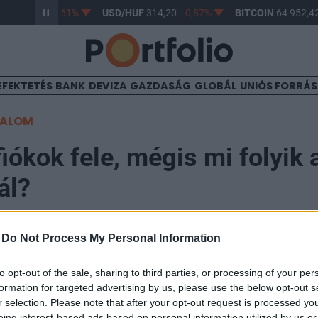
UF
363,17
-0,61%
USD/HUF
314,20
-0,87%
BITCOIN
64 952,42
EFEKTETÉS
BANK
DEVIZA
GAZDASÁG
GLOBÁL
UNIÓS FORRÁ
TALOM
 fiókok fele, mégis mi folyik
ál?
-
Do Not Process My Personal Information
to opt-out of the sale, sharing to third parties, or processing of your per
rgása alatt a felére, 1600-ra csökkent a Magyarorszá
formation for targeted advertising by us, please use the below opt-out s
kok száma. Az utolsó nagy fiókbezárási hullám tavaly le
r selection. Please note that after your opt-out request is processed y
eing interest-based ads based on personal information utilized by us or