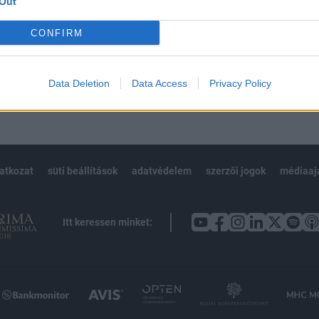
Out
Előfizetés
CONFIRM
NK VAGY?
BEJELENTKEZÉS
Data Deletion
Data Access
Privacy Policy
latkozat
süti beállítások
adatvédelem
szerzői jogok
médiaaj
Itt keressen minket: