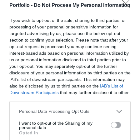
Times a nevük elhallgatását kérő forrásokra
Portfolio -
Do Not Process My Personal Information
hivatkozva.
If you wish to opt-out of the sale, sharing to third parties, or
A büntetések személyenként néhány ezer dollártól több
processing of your personal or sensitive information for
mint 1 millió dollárig terjednek. Az összeget egy
targeted advertising by us, please use the below opt-out
pontrendszer alapján határozták meg, amely figyelembe
section to confirm your selection. Please note that after your
veszi a cégnél betöltött pozíciót, az elküldött üzenetek
opt-out request is processed you may continue seeing
számát, illetve, hogy kaptak-e már korábban
interest-based ads based on personal information utilized by
figyelmeztetést. Az összegeket korábbi bónuszok
us or personal information disclosed to third parties prior to
your opt-out. You may separately opt-out of the further
visszakövetelésével vagy a jövőben esedékes fizetések
disclosure of your personal information by third parties on the
levonásával...
IAB’s list of downstream participants. This information may
also be disclosed by us to third parties on the
IAB’s List of
Downstream Participants
that may further disclose it to other
KEDVES OLVASÓNK!
third parties.
A keresett cikk a portfolio.hu hírarchívumához
Personal Data Processing Opt Outs
tartozik, melynek olvasása előfizetéses
regisztrációhoz kötött.
I want to opt-out of the Sharing of my
personal data.
Opted In
Az előfizetés a következőket tartalmazza: