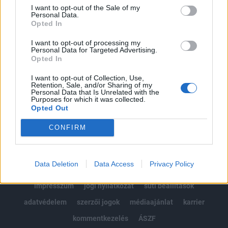
Portfolio.hu teljes cikkarchívum
I want to opt-out of the Sale of my
Kötéslisták: BÉT elmúlt 2 év napon belüli
Personal Data.
Opted In
kötéslistái
I want to opt-out of processing my
Personal Data for Targeted Advertising.
Előfizetés
Opted In
I want to opt-out of Collection, Use,
Retention, Sale, and/or Sharing of my
MÁR ELŐFIZETŐNK VAGY?
BEJELENTKEZÉS
Personal Data that Is Unrelated with the
Purposes for which it was collected.
Opted Out
CONFIRM
Data Deletion
Data Access
Privacy Policy
© 2026 Portfolio
impresszum
jogi nyilatkozat
süti beállítások
adatvédelem
szerzői jogok
médiaajánlat
karrier
kommentkezelés
ÁSZF