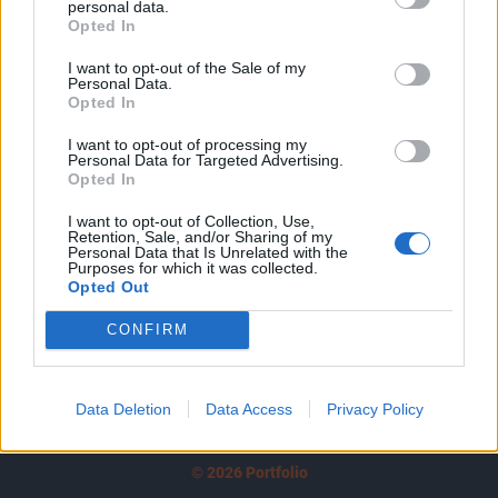
personal data.
tartozik, melynek olvasása előfizetéses
Opted In
regisztrációhoz kötött.
I want to opt-out of the Sale of my
Az előfizetés a következőket tartalmazza:
Personal Data.
Opted In
Portfolio.hu teljes cikkarchívum
Kötéslisták: BÉT elmúlt 2 év napon belüli
I want to opt-out of processing my
Personal Data for Targeted Advertising.
kötéslistái
Opted In
Előfizetés
I want to opt-out of Collection, Use,
Retention, Sale, and/or Sharing of my
Personal Data that Is Unrelated with the
Purposes for which it was collected.
Opted Out
MÁR ELŐFIZETŐNK VAGY?
BEJELENTKEZÉS
CONFIRM
Data Deletion
Data Access
Privacy Policy
© 2026 Portfolio