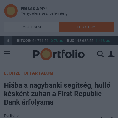
FRISSS APP!
Tény, elemzés, vélemény
MOST NEM
LETÖLTÖM
0,85%
BITCOIN
64 711,56
0,7%
BUX
148 632,55
1,41%
OT
ELŐFIZETŐI TARTALOM
Hiába a nagybanki segítség, hulló
késként zuhan a First Republic
Bank árfolyama
Portfolio