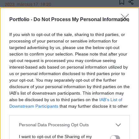
2023. március 17. 18:20
Portfolio -
Do Not Process My Personal Information
Újabb több mint 20%-os esésben vannak a New
York-i tőzsdén a First Republic Bank részvényei
If you wish to opt-out of the sale, sharing to third parties, or
annak ellenére, hogy nagybankok betételhelyezési
processing of your personal or sensitive information for
ígérettel siettek a bank segítségére.
targeted advertising by us, please use the below opt-out
section to confirm your selection. Please note that after your
Portfolio Investment Day 2026Október 21-én jön a Portfolio
opt-out request is processed you may continue seeing
Investment Day 2026, ahol a piac vezető szakértőivel
interest-based ads based on personal information utilized by
keressük a választ a befektetőket leginkább foglalkoztató
us or personal information disclosed to third parties prior to
your opt-out. You may separately opt-out of the further
kérdésekre. Meddig tarthat az AI-rali, kik lehetnek a
disclosure of your personal information by third parties on the
következő évek nyertesei, mire számíthatunk a részvény-,
IAB’s list of downstream participants. This information may
kötvény-, nyersanyag- és kriptopiacokon, és hogyan
also be disclosed by us to third parties on the
IAB’s List of
érdemes portfóliót építeni egy gyorsan változó...
Downstream Participants
that may further disclose it to other
third parties.
KEDVES OLVASÓNK!
Personal Data Processing Opt Outs
A keresett cikk a portfolio.hu hírarchívumához
I want to opt-out of the Sharing of my