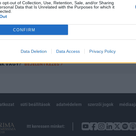
o opt-out of Collection, Use, Retention, Sale, and/or Sharing
övetkezőket tartalmazza:
ersonal Data that Is Unrelated with the Purposes for which it
 teljes cikkarchívum
lected.
Out
 BÉT elmúlt 2 év napon belüli
CONFIRM
Előfizetés
Data Deletion
Data Access
Privacy Policy
NK VAGY?
BEJELENTKEZÉS
latkozat
süti beállítások
adatvédelem
szerzői jogok
médiaaj
Itt keressen minket: