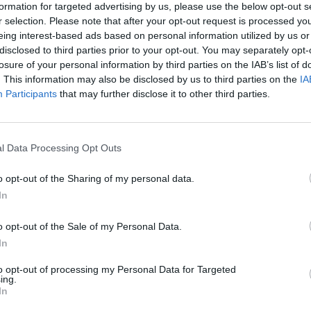
formation for targeted advertising by us, please use the below opt-out s
r selection. Please note that after your opt-out request is processed y
eing interest-based ads based on personal information utilized by us or
disclosed to third parties prior to your opt-out. You may separately opt-
48
losure of your personal information by third parties on the IAB’s list of
. This information may also be disclosed by us to third parties on the
IA
rd svájci frankkal emelkedett az egynapos jegybanki 
Participants
that may further disclose it to other third parties.
nk adatai szerint múlt héten, vélhetően a Credit Suiss
 írja a Reuters.
l Data Processing Opt Outs
datai szerint a bankok által a jegybanknál tartott egynapos beté
8 milliárd svájci frankról 515,1 milliárdra emelkedett múlt héten.
o opt-out of the Sharing of my personal data.
ap átlagát mutatja, az emelkedés a Reuters szerint azt jelzi, hogy
In
elentős likviditást nyújtott a Credit Suisse-nek....
o opt-out of the Sale of my Personal Data.
In
ASÓNK!
to opt-out of processing my Personal Data for Targeted
a portfolio.hu hírarchívumához tartozik, melynek olvasása előf
ing.
In
ötött.