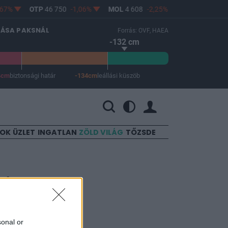
67%
OTP
46 750
-1,06%
MOL
4 608
-2,25%
RICHTER
12 1
LÁSA PAKSNÁL
Forrás: OVF, HAEA
-132 cm
4cm
biztonsági határ
-134cm
leállási küszöb
 a leállási küszöb -134 cm.
SOK
ÜZLET
INGATLAN
ZÖLD VILÁG
TŐZSDE
ci
 Credit
sonal or