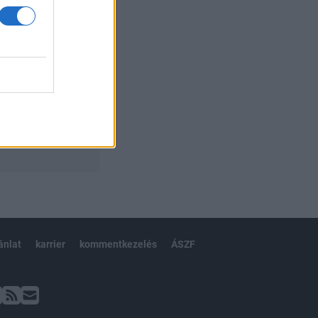
ánlat
karrier
kommentkezelés
ÁSZF