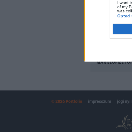
I want t
Az előfizetés a k
of my P
Portfolio.hu
was col
Opted 
Kötéslisták:
kötéslistái
MÁR ELŐFIZETŐ
© 2026 Portfolio
impresszum
jogi nyi