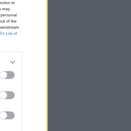
ection to
ou may
 personal
out of the
 downstream
B’s List of
betétállomány
e-nek nyújtott
tállomány a két
 Ez a szám a múlt hét
 a svájci jegybank
izetéses