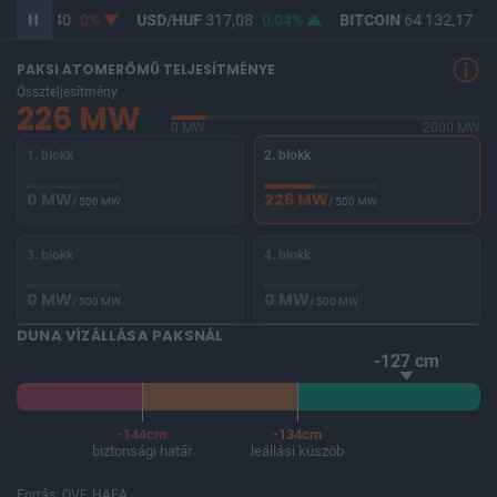
UF
365,40
0%
USD/HUF
317,08
0,04%
BITCOIN
64 132,17
-0
PAKSI ATOMERŐMŰ TELJESÍTMÉNYE
Összteljesítmény
226 MW
0 MW
2000 MW
1. blokk
2. blokk
0 MW
226 MW
/ 500 MW
/ 500 MW
3. blokk
4. blokk
0 MW
0 MW
/ 500 MW
/ 500 MW
DUNA VÍZÁLLÁSA PAKSNÁL
-127 cm
-144cm
-134cm
biztonsági határ
leállási küszöb
Forrás: OVF, HAEA