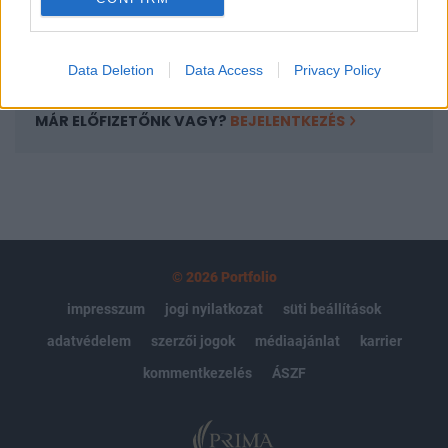
Előfizetés
Data Deletion
Data Access
Privacy Policy
MÁR ELŐFIZETŐNK VAGY?
BEJELENTKEZÉS
© 2026 Portfolio
impresszum
jogi nyilatkozat
süti beállítások
adatvédelem
szerzői jogok
médiaajánlat
karrier
kommentkezelés
ÁSZF