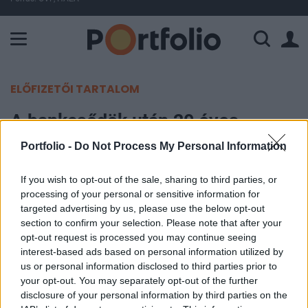
A Paksi Atomerőmű összteljesítménye 226 MW. A Duna vízállá
ELŐFIZETŐI TARTALOM
A bankcsődök után 20 éves
mélypontra zuhant a globális
Portfolio -
Do Not Process My Personal Information
befektetői bizalom
If you wish to opt-out of the sale, sharing to third parties, or
processing of your personal or sensitive information for
Portfolio
targeted advertising by us, please use the below opt-out
2023. március 21. 15:41
section to confirm your selection. Please note that after your
opt-out request is processed you may continue seeing
A Credit Suisse felvásárlásának hatásai nélkül is
interest-based ads based on personal information utilized by
us or personal information disclosed to third parties prior to
20 éve nem látott bizalmatlanság jellemzi a
your opt-out. You may separately opt-out of the further
befektetőket elmúlt hetek eseményei miatt – írja
disclosure of your personal information by third parties on the
a Reuters.