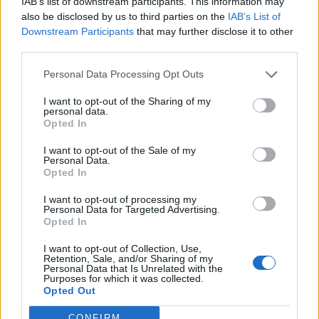
IAB’s list of downstream participants. This information may
also be disclosed by us to third parties on the
IAB’s List of
A Bank of America márciusi felmérése szerint nagy
Downstream Participants
that may further disclose it to other
mértékben romlott a befektetői bizalom a Silicon Valley
third parties.
Bank és a Signature Bank becsődölése után. A BofA
Personal Data Processing Opt Outs
„pénzpiaci kockázati mutatója”, amely a befektetők
aggodalmának szintjét mutatja meg, a bankcsődök után
I want to opt-out of the Sharing of my
personal data.
7,7-re ugrott. Ez az érték csak egy kicsivel alacsonyabb,
Opted In
mint a korábbi rekord, amelyet az orosz-ukrán háború...
I want to opt-out of the Sale of my
Personal Data.
Opted In
KEDVES OLVASÓNK!
I want to opt-out of processing my
A keresett cikk a portfolio.hu hírarchívumához
Personal Data for Targeted Advertising.
tartozik, melynek olvasása előfizetéses
Opted In
regisztrációhoz kötött.
I want to opt-out of Collection, Use,
Retention, Sale, and/or Sharing of my
Az előfizetés a következőket tartalmazza:
Personal Data that Is Unrelated with the
Purposes for which it was collected.
Portfolio.hu teljes cikkarchívum
Opted Out
Kötéslisták: BÉT elmúlt 2 év napon belüli
kötéslistái
CONFIRM