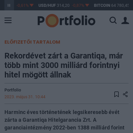
363,17
-0,61%
USD/HUF
314,20
-0,87%
BITCOIN
64 780,45
-
ELŐFIZETŐI TARTALOM
Rekordévet zárt a Garantiqa, már
több mint 3000 milliárd forintnyi
hitel mögött állnak
Portfolio
2023. május 31. 10:44
Harminc éves történetének legsikeresebb évét
zárta a Garantiqa Hitelgarancia Zrt. A
garanciaintézmény 2022-ben 1388 milliárd forint