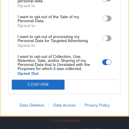
tartozik, melynek olvasása előfizetéses
personal data.
Opted In
regisztrációhoz kötött.
I want to opt-out of the Sale of my
Az előfizetés a következőket tartalmazza:
Personal Data.
Opted In
Portfolio.hu teljes cikkarchívum
Kötéslisták: BÉT elmúlt 2 év napon belüli
I want to opt-out of processing my
kötéslistái
Personal Data for Targeted Advertising.
Opted In
Előfizetés
I want to opt-out of Collection, Use,
Retention, Sale, and/or Sharing of my
Personal Data that Is Unrelated with the
Purposes for which it was collected.
Opted Out
MÁR ELŐFIZETŐNK VAGY?
BEJELENTKEZÉS
CONFIRM
Data Deletion
Data Access
Privacy Policy
© 2026 Portfolio