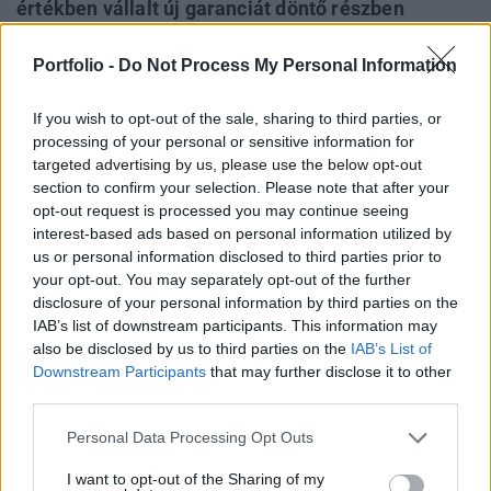
értékben vállalt új garanciát döntő részben
mikro-, kis-, és középvállalati hitelek mögé, így
összességében 28 százalékkal 2473 milliárd
Portfolio -
Do Not Process My Personal Information
forintra emelkedett a kezességvállalási portfolió.
If you wish to opt-out of the sale, sharing to third parties, or
Ezzel a társaság már 3065 milliárd forint hitel
processing of your personal or sensitive information for
felvételéhez segítette hozzá a hazai kkv szektort.
targeted advertising by us, please use the below opt-out
section to confirm your selection. Please note that after your
2022-ben a hazai kereskedelmi bankok vállalati
opt-out request is processed you may continue seeing
hitelállományának bővülése 13,8 százalékot ért el, amelyen
interest-based ads based on personal information utilized by
belül a kis- és középvállalati szektornak nyújtott hitelek
us or personal information disclosed to third parties prior to
állománya 12,7 százalékkal emelkedett. Ehhez a bővülési
your opt-out. You may separately opt-out of the further
disclosure of your personal information by third parties on the
dinamikához képest kétszer tudott gyorsabban növekedni
IAB’s list of downstream participants. This information may
a Garantiqa kezességvállalási portfoliója, ami azt
also be disclosed by us to third parties on the
IAB’s List of
eredményezte, hogy a garanciaintézmény részesedése...
Downstream Participants
that may further disclose it to other
third parties.
KEDVES OLVASÓNK!
Personal Data Processing Opt Outs
A keresett cikk a portfolio.hu hírarchívumához
I want to opt-out of the Sharing of my