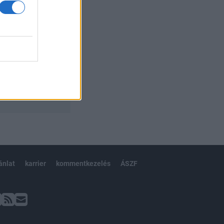
ánlat
karrier
kommentkezelés
ÁSZF