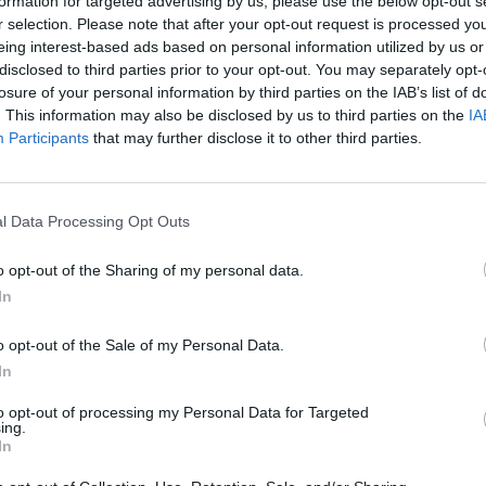
formation for targeted advertising by us, please use the below opt-out s
r selection. Please note that after your opt-out request is processed y
eing interest-based ads based on personal information utilized by us or
disclosed to third parties prior to your opt-out. You may separately opt-
losure of your personal information by third parties on the IAB’s list of
ai bankcsődök után az európai bankszanálási hatóság a
. This information may also be disclosed by us to third parties on the
IA
öntéshozóknál, hogy biztosítsanak nagyobb "tűzerőt" a 
Participants
that may further disclose it to other third parties.
ndolják át a bankok felszámolásának a szabályait, vál
határozott fellépésre van szükség – írja a Financial T
l Data Processing Opt Outs
nk márciusi összeomlása arra késztette az Egyesült Államokat, 
zzon, és garantálja a betétesek azonnali és teljes visszafizetés
o opt-out of the Sharing of my personal data.
is állami beavatkozásra, a Svájci Nemzeti Bank és a szövetségi 
In
segítségére volt szükség. Csütörtökön...
o opt-out of the Sale of my Personal Data.
In
ASÓNK!
to opt-out of processing my Personal Data for Targeted
a portfolio.hu hírarchívumához tartozik, melynek olvasása előf
ing.
ötött.
In
övetkezőket tartalmazza: