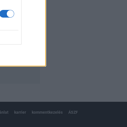
izetéses
ánlat
karrier
kommentkezelés
ÁSZF