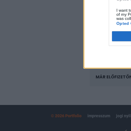
A keresett cikk 
regisztrációhoz k
I want t
of my P
was col
Az előfizetés a k
Opted 
Portfolio.hu
Kötéslisták:
kötéslistái
MÁR ELŐFIZETŐ
© 2026 Portfolio
impresszum
jogi nyi