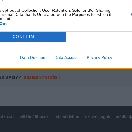
a portfolio.hu hírarchívumához tartozik, melynek olvasása előf
ötött.
o opt-out of Collection, Use, Retention, Sale, and/or Sharing
ersonal Data that Is Unrelated with the Purposes for which it
lected.
övetkezőket tartalmazza:
Out
 teljes cikkarchívum
 BÉT elmúlt 2 év napon belüli
CONFIRM
Előfizetés
Data Deletion
Data Access
Privacy Policy
NK VAGY?
BEJELENTKEZÉS
latkozat
süti beállítások
adatvédelem
szerzői jogok
médiaaj