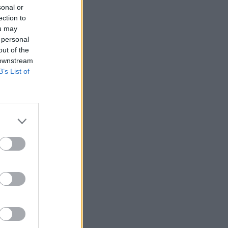
sonal or
ection to
ou may
 personal
out of the
 downstream
telprogram
B’s List of
i a
derült, hogy a
zik, a legtöbben
lem érkezett, 1.231
forint pedig
hagyott hitelek 839