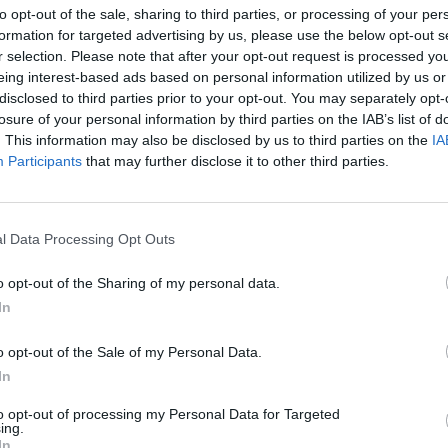
to opt-out of the sale, sharing to third parties, or processing of your per
formation for targeted advertising by us, please use the below opt-out s
r selection. Please note that after your opt-out request is processed y
eing interest-based ads based on personal information utilized by us or
disclosed to third parties prior to your opt-out. You may separately opt-
losure of your personal information by third parties on the IAB’s list of
tságon áll a kormány Baross Gábor Újraiparosítási Hi
. This information may also be disclosed by us to third parties on the
IA
kerete, azaz a forrás túlnyomó része elapadt - derül k
Participants
that may further disclose it to other third parties.
ési Minisztérium közleményéből. Az adatokból az is ki
lek közel kétharmada a mikro- és kkv szektorhoz tarto
óiparból éltek a lehetőséggel.
l Data Processing Opt Outs
iparosítási Hitelprogram keretében június végéig 2.174 hitelkére
o opt-out of the Sharing of my personal data.
 amelyből 579 Mrd forint beruházási- (lízinggel együtt), 652 Mrd 
In
relem volt. Az 1.000 Mrd forintos Hitelprogram keretében a jóvá
ződött hitelek 641 Mrd forintot érnek el, miközben...
o opt-out of the Sale of my Personal Data.
In
ASÓNK!
to opt-out of processing my Personal Data for Targeted
ing.
In